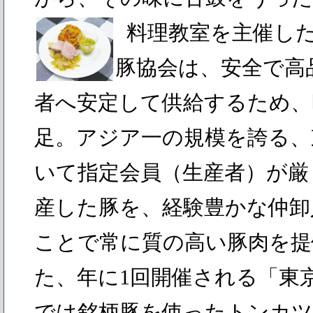
料理教室を主催し
豚協会は、安全で高
者へ安定して供給するため、昭
足。アジア一の規模を誇る、
いて指定会員（生産者）が厳
産した豚を、経験豊かな仲卸
ことで常に質の高い豚肉を提
た、年に1回開催される「東
では銘柄豚を使ったトンカツ