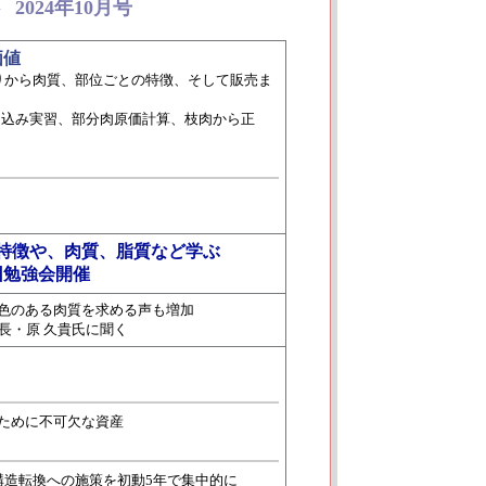
2024年10月号
◆
価値
りから肉質、部位ごとの特徴、そして販売ま
ち込み実習、部分肉原価計算、枝肉から正
特徴や、肉質、脂質など学ぶ
回勉強会開催
色のある肉質を求める声も増加
課長・原 久貴氏に聞く
のために不可欠な資産
構造転換への施策を初動5年で集中的に