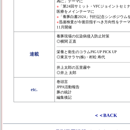
為に」テーマに
●
「第24回サミット・VFCジョイントセミ
医療をメインテーマに
●
「養豚白書2024」刊行記念シンポジウムを
●
迅速検査が今後目指すべき方向性をテーマ
11月開催
養豚現場の伝染病侵入防止対策
◎横関 正直
栄養と衛生のコラムPIG UP PICK UP
連載
◎東京サラヤ(株)・村松 寿代
井上太郎の五里霧中
◎井上 太郎
巻頭言
JPPA活動報告
etc.
豚の統計
編集後記
＜＜BACK