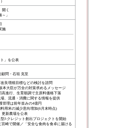
町）
」開く
値～」
日
実施
ート」を公表
術顧問・石垣 克至
畜改良増殖目標などの検討を諮問
坂本大臣が万全の対策求めるメッセージ
げ／円高進行、生育順調で主原料価格下落
現場、流通・消費に関する情報を提供
護管理は前年並みの4億円
料用米の減少意向増加(6月末時点)
、更新農場を公表
グラム型J-クレジット創出プロジェクトを開始
月に宮崎で開催／「安全な食肉を食卓に届ける