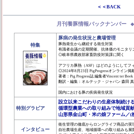
＜＜BACK
月刊養豚情報バックナンバー
豚病の発生状況と農場管理
豚熱発生から継続する衛生対策
特集
有識者会議の定期開催、抗体価のモニタリ
◎岐阜県農政部家畜防疫対策課に聞く
アフリカ豚熱（ASF）はどのようにしてフ
◎2024年8月23日 PigProgressオンライン掲
著者：Pig Progress誌 編集者Vincent ter Beek
翻訳・編集：オルテック・ジャパン 森田 
国内における豚の疾病発生状況
設立以来こだわりの生産体制続け
特別グラビア
循環型農業への取り組みで地域貢
山形県金山町・米の娘ファーム／(
衛生管理の徹底からロングライフ商品の実
インタビュー
自社農場生産、地域循環への取り組みも展