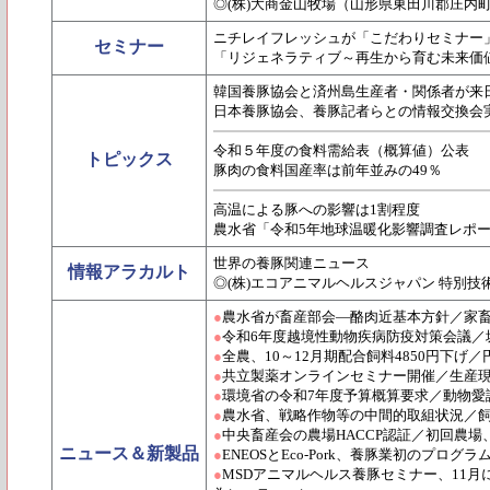
◎(株)大商金山牧場（山形県東田川郡庄内
ニチレイフレッシュが「こだわりセミナー
セミナー
「リジェネラティブ～再生から育む未来価
韓国養豚協会と済州島生産者・関係者が来
日本養豚協会、養豚記者らとの情報交換会
令和５年度の食料需給表（概算値）公表
トピックス
豚肉の食料国産率は前年並みの49％
高温による豚への影響は1割程度
農水省「令和5年地球温暖化影響調査レポ
世界の養豚関連ニュース
情報アラカルト
◎(株)エコアニマルヘルスジャパン 特別技
●
農水省が畜産部会―酪肉近基本方針／家
●
令和6年度越境性動物疾病防疫対策会議／
●
全農、10～12月期配合飼料4850円下
●
共立製薬オンラインセミナー開催／生産
●
環境省の令和7年度予算概算要求／動物愛
●
農水省、戦略作物等の中間的取組状況／飼
●
中央畜産会の農場HACCP認証／初回農場
ニュース＆新製品
●
ENEOSとEco-Pork、養豚業初のプロ
●
MSDアニマルヘルス養豚セミナー、11