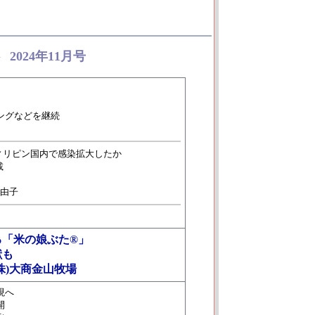
2024年11月号
◆
ングなどを継続
ィリピン国内で感染拡大したか
載
真由子
る「米の娘ぶた®」
献も
株)大商金山牧場
現へ
開