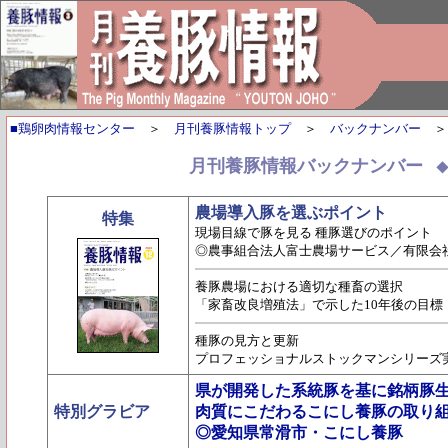
■鶏卵肉情報センター
＞
月刊養豚情報トップ
＞
バックナンバー
月刊養豚情報バックナンバー
農場導入豚を選ぶポイント
特集
現場目線で豚を見る 種豚選びのポイント
◎農事組合法人富士農場サービス／有限会社T
養豚農場における適切な種畜の選択
「家畜改良増殖法」で示した10年後の目標
種豚の見方と更新
プロフェッショナルストックマンシリーズ
県が開発した系統豚を基に銘柄豚
特別グラビア
肉質にこだわるこにし養豚の取り
◎愛知県常滑市・こにし養豚