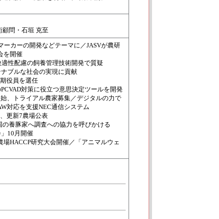
術顧問・石垣 克至
 マーカーの開発などテーマに／JASVが農研
会を開催
快適性配慮の飼養管理技術開発で質疑
テナブルな社会の実現に貢献
5期役員を選任
PCVAD対策に役立つ意思決定ツールを開発
開始、トライアル農家募集／デジタルの力で
W対応を支援NEC通信システム
場、更新7農場公表
／全国の養豚家へ調査への協力を呼びかける
」10月開催
農場HACCP研究大会開催／「アニマルウェ