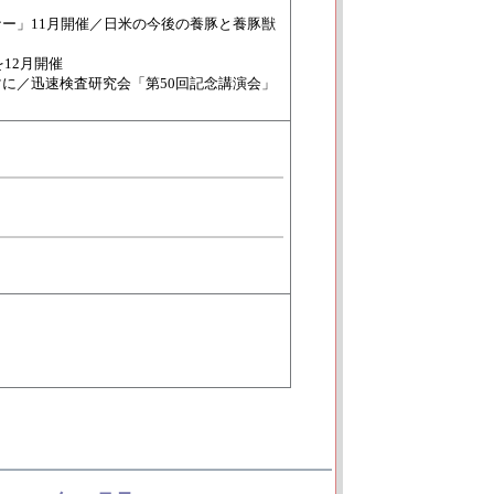
ナー」11月開催／日米の今後の養豚と養豚獣
12月開催
に／迅速検査研究会「第50回記念講演会」