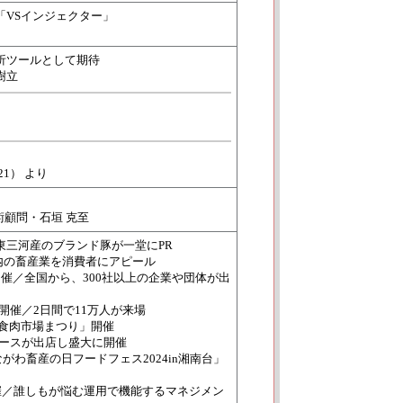
「VSインジェクター」
析ツールとして期待
樹立
21） より
術顧問・石垣 克至
／東三河産のブランド豚が一堂にPR
県内の畜産業を消費者にアピール
愛知で初開催／全国から、300社以上の企業や団体が出
開催／2日間で11万人が来場
京食肉市場まつり」開催
ブースが出店し盛大に開催
がわ畜産の日フードフェス2024in湘南台」
催／誰しもが悩む運用で機能するマネジメン