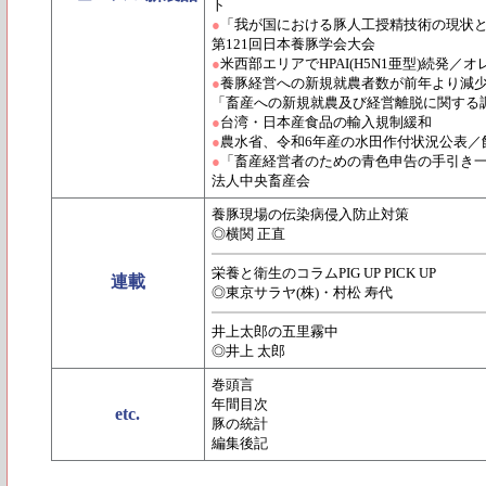
ト
●
「我が国における豚人工授精技術の現状
第121回日本養豚学会大会
●
米西部エリアでHPAI(H5N1亜型)続発
●
養豚経営への新規就農者数が前年より減
「畜産への新規就農及び経営離脱に関する調
●
台湾・日本産食品の輸入規制緩和
●
農水省、令和6年産の水田作付状況公表／飼
●
「畜産経営者のための青色申告の手引き一
法人中央畜産会
養豚現場の伝染病侵入防止対策
◎横関 正直
栄養と衛生のコラムPIG UP PICK UP
連載
◎東京サラヤ(株)・村松 寿代
井上太郎の五里霧中
◎井上 太郎
巻頭言
年間目次
etc.
豚の統計
編集後記