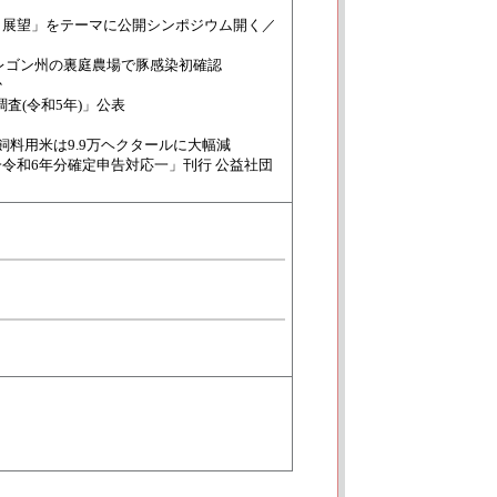
と展望」をテーマに公開シンポジウム開く／
／オレゴン州の裏庭農場で豚感染初確認
少
査(令和5年)」公表
料用米は9.9万ヘクタールに大幅減
令和6年分確定申告対応一」刊行 公益社団