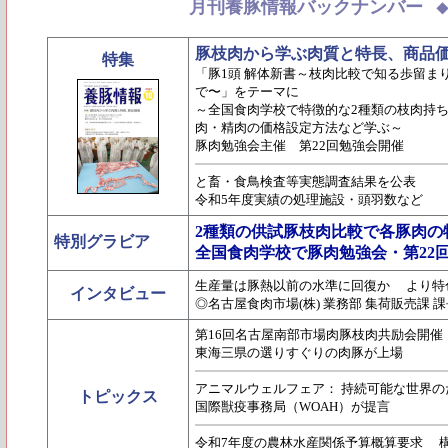
月刊養豚情報バックナンバー
豚枝肉から学ぶ肉質と特長、商品
特集
「豚1頭 解体新書～枝肉比較で知る歩留ま
で〜」をテーマに
～全国食肉学校で特徴的な2種類の枝肉持
肉・精肉の価格設定方法など学ぶ～
豚肉勉強会主催 第22回勉強会開催
と畜・食鳥検査等実態調査結果を公表
令和5年度実績の処理施設・頭羽数など
2種類の供試豚枝肉比較で各豚肉の
特別グラビア
全国食肉学校で豚肉勉強会・第22
生産量は豚熱以前の水準に回復か より特
インタビュー
◎名古屋食肉市場(株) 業務部 集荷販売課 
第16回名古屋南部市場肉豚枝肉共励会開催
東海三県の選りすぐりの肉豚が上場
アニマルウェルフェア： 持続可能な世界
トピックス
国際獣疫事務局（WOAH）が提言
令和7年度の農林水産関係予算概算要求 