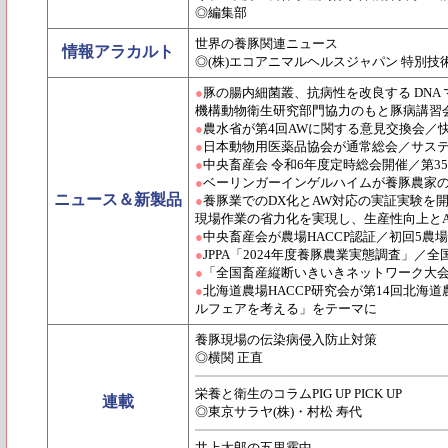
◎編集部
世界の養豚関連ニュース
情報アラカルト
◎(株)エコアニマルヘルスジャパン 特別技
●
豚の腸内細菌叢、抗病性を改良する DNA
機構動物衛生研究部門協力のもと豚病講習
●
農水省が第4回AWに関する意見交換会／
●
日本動物用医薬品協会が通常総会／サス
●
中央畜産会 令和6年度定時総会開催／第3
●
ベーリンガーインゲルハイムが養豚農家の
ニュース＆新製品
●
養豚業でのDX化とAW対応の実証実験を
現場作業の省力化を実現し、生産性向上とA
●
中央畜産会が農場HACCP認証／初回5農
●
JPPA「2024年度養豚農業実態調査」
●
「全国畜産縦断いきいきネットワーク大会
●
北海道農場HACCP研究会が第14回北海道
ルフェアを考える」をテーマに
養豚現場の伝染病侵入防止対策
◎横関 正直
栄養と衛生のコラムPIG UP PICK UP
連載
◎東京サラヤ(株)・村松 寿代
井上太郎の五里霧中