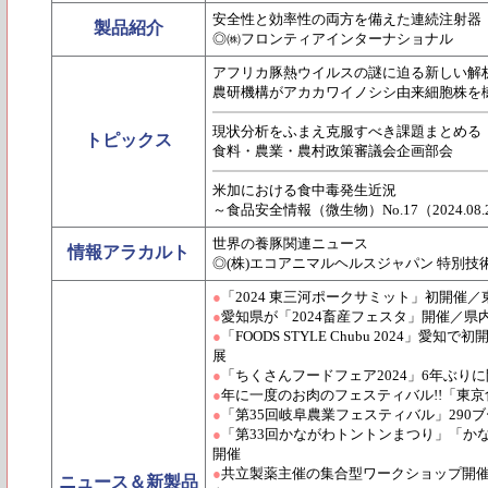
安全性と効率性の両方を備えた連続注射器
製品紹介
◎㈱フロンティアインターナショナル
アフリカ豚熱ウイルスの謎に迫る新しい解
農研機構がアカカワイノシシ由来細胞株を
現状分析をふまえ克服すべき課題まとめる
トピックス
食料・農業・農村政策審議会企画部会
米加における食中毒発生近況
～食品安全情報（微生物）No.17（2024.08.
世界の養豚関連ニュース
情報アラカルト
◎(株)エコアニマルヘルスジャパン 特別技
●
「2024 東三河ポークサミット」初開催
●
愛知県が「2024畜産フェスタ」開催／
●
「FOODS STYLE Chubu 2024」
展
●
「ちくさんフードフェア2024」6年ぶりに
●
年に一度のお肉のフェスティバル!!「東
●
「第35回岐阜農業フェスティバル」290
●
「第33回かながわトントンまつり」「かな
開催
●
共立製薬主催の集合型ワークショップ開
ニュース＆新製品