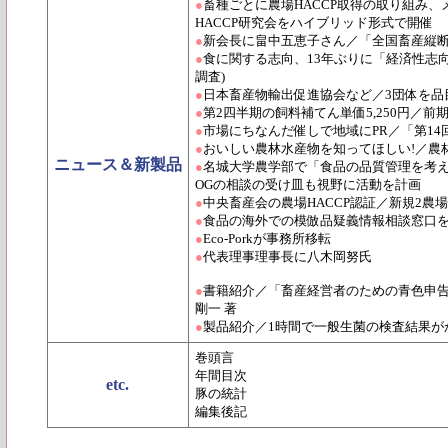
●
畜種ごとに農場HACCP取得の取り組み、
HACCP研究会をハイブリッド形式で開催
●
新会長に畠中五恵子さん／「全国畜産縦
●
食に関する志向、13年ぶりに「経済性志向
調査)
●
日本畜産物輸出促進協会など／3団体を品
●
第2四半期の飼料補てん単価5,250円／
●
市場にちなんだ催しで地域にPR／「第1
●
おいしい農林水産物を知ってほしい!／農
ニュース＆新製品
●
名城大学農学部で「食品の品質管理を考え
OGの相談の受け皿も視野に活動を計画
●
中央畜産会の農場HACCP認証／新規2農
●
食品の海外での模倣品疑義情報相談窓口
●
Eco-Porkが事務所移転
●
代表理事理事長に八木岡努氏
●
書籍紹介／「畜産経営者のための青色申告
剛一 著
●
製品紹介／1時間で一般生菌の検査結果が
巻頭言
年間目次
etc.
豚の統計
編集後記