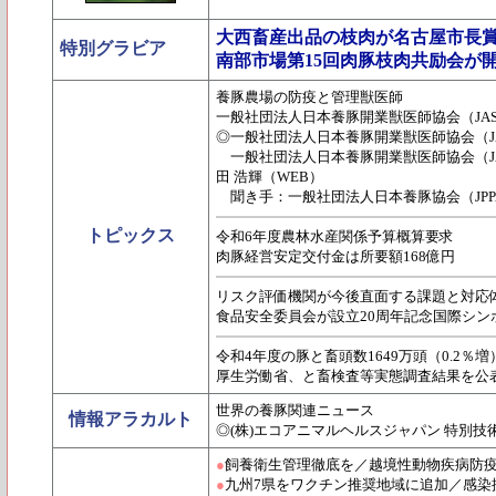
大西畜産出品の枝肉が名古屋市長
特別グラビア
南部市場第15回肉豚枝肉共励会が
養豚農場の防疫と管理獣医師
一般社団法人日本養豚開業獣医師協会（JA
◎一般社団法人日本養豚開業獣医師協会（JAS
一般社団法人日本養豚開業獣医師協会（JA
田 浩輝（WEB）
聞き手：一般社団法人日本養豚協会（JPP
トピックス
令和6年度農林水産関係予算概算要求
肉豚経営安定交付金は所要額168億円
リスク評価機関が今後直面する課題と対応
食品安全委員会が設立20周年記念国際シン
令和4年度の豚と畜頭数1649万頭（0.2％増
厚生労働省、と畜検査等実態調査結果を公
世界の養豚関連ニュース
情報アラカルト
◎(株)エコアニマルヘルスジャパン 特別技
●
飼養衛生管理徹底を／越境性動物疾病防
●
九州7県をワクチン推奨地域に追加／感染