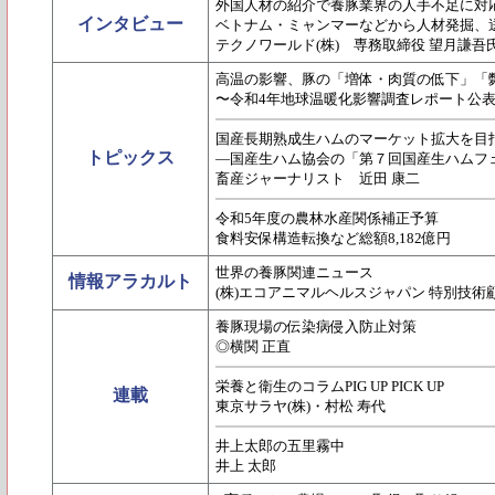
外国人材の紹介で養豚業界の人手不足に対
インタビュー
ベトナム・ミャンマーなどから人材発掘、
テクノワールド(株) 専務取締役 望月謙吾
高温の影響、豚の「増体・肉質の低下」「
〜令和4年地球温暖化影響調査レポート公
国産長期熟成生ハムのマーケット拡大を目
トピックス
―国産生ハム協会の「第７回国産生ハムフ
畜産ジャーナリスト 近田 康二
令和5年度の農林水産関係補正予算
食料安保構造転換など総額8,182億円
世界の養豚関連ニュース
情報アラカルト
(株)エコアニマルヘルスジャパン 特別技術
養豚現場の伝染病侵入防止対策
◎横関 正直
栄養と衛生のコラムPIG UP PICK UP
連載
東京サラヤ(株)・村松 寿代
井上太郎の五里霧中
井上 太郎