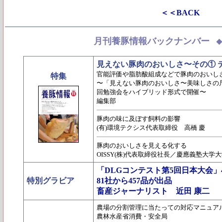
＜＜BACK
月刊養豚情報バックナンバー
見えない豚肉のおいしさ〜その① 
官能評価や脂肪酸組成などで豚肉のおいし
特集
〜「見えない豚肉のおいしさ〜美味しさの
回勉強会をハイブリッド形式で開催〜
編集部
豚肉の味に及ぼす飼料の影響
(有)環境テクシス代表取締役 高橋 慶
豚肉のおいしさを見える化する
OISSY(株)代表取締役社長／慶應義塾大学
「DLGコンテスト第5回日本大会
特別グラビア
81社から457品が出品
畜産ジャーナリスト 近田 康二
農場の分割管理に当たっての対応マニュアル(
農林水産省消費・安全局