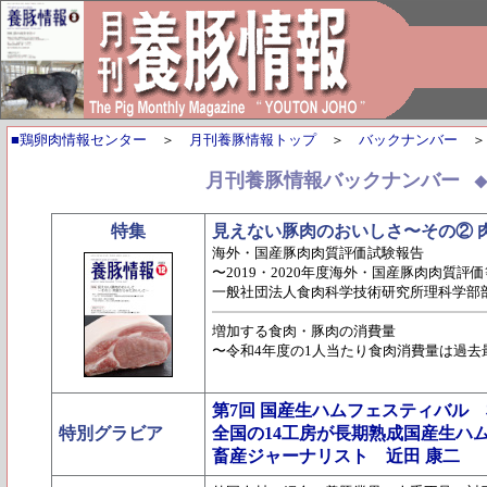
■鶏卵肉情報センター
＞
月刊養豚情報トップ
＞
バックナンバー
月刊養豚情報バックナンバー
特集
見えない豚肉のおいしさ〜その② 
海外・国産豚肉肉質評価試験報告
〜2019・2020年度海外・国産豚肉肉質評
一般社団法人食肉科学技術研究所理科学部部
増加する食肉・豚肉の消費量
〜令和4年度の1人当たり食肉消費量は過去
第7回 国産生ハムフェスティバル
特別グラビア
全国の14工房が長期熟成国産生ハ
畜産ジャーナリスト 近田 康二