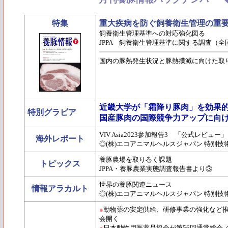
特集
重大疾病を防ぐ飼養衛生管理の重
飼養衛生管理基準への対応強化図る
JPPA 飼養衛生管理基準に関する調査（
国内の豚熱発生状況と豚熱撲滅に向けた取
近畿大学が「霜降り豚肉」を効果
特別グラビア
国産豚肉の国際競争力アップに向
VIV Asia2023参加報告3 「公式レビュー」
海外レポート
◎(株)エコアニマルヘルスジャパン 特別技
養豚農場を取り巻く課題
トピックス
JPPA・養豚農業実態調査報告書より③
世界の養豚関連ニュース
情報アラカルト
◎(株)エコアニマルヘルスジャパン 特別技
●
動物薬の安定供給、研修事業の強化など推
会開く
●
日本動物用医薬品協会が第56回通常総会／