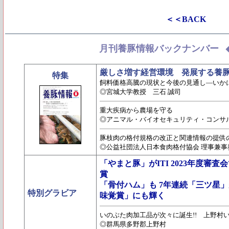
＜＜BACK
月刊養豚情報バックナンバー
厳しさ増す経営環境 発展する養
特集
飼料価格高騰の現状と今後の見通し―いか
◎宮城大学教授 三石 誠司
重大疾病から農場を守る
◎アニマル・バイオセキュリティ・コンサル
豚枝肉の格付規格の改正と関連情報の提供
◎公益社団法人日本食肉格付協会 理事兼事
「やまと豚」がITI 2023年度審
賞
「骨付ハム」も 7年連続「三ツ星
特別グラビア
味覚賞」にも輝く
いのぶた肉加工品が次々に誕生!! 上野村
◎群馬県多野郡上野村