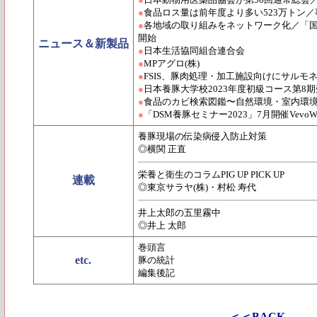
●
食品ロス量は前年度より多い523万トン／
●
各地域の取り組みをネットワーク化／「
開始
ニュース＆新製品
●
日本生活協同組合連合会
●
MPアグロ(株)
●
FSIS、豚肉処理・加工施設向けにサルモ
●
日本養豚大学校2023年度初級コース第8
●
食品のカビ検索図鑑〜自然環境・室内環
●
「DSM養豚セミナー2023」7月開催Vevo
養豚現場の伝染病侵入防止対策
◎横関 正直
栄養と衛生のコラムPIG UP PICK UP
連載
◎東京サラヤ(株)・村松 寿代
井上太郎の五里霧中
◎井上 太郎
巻頭言
etc.
豚の統計
編集後記
＜＜BACK