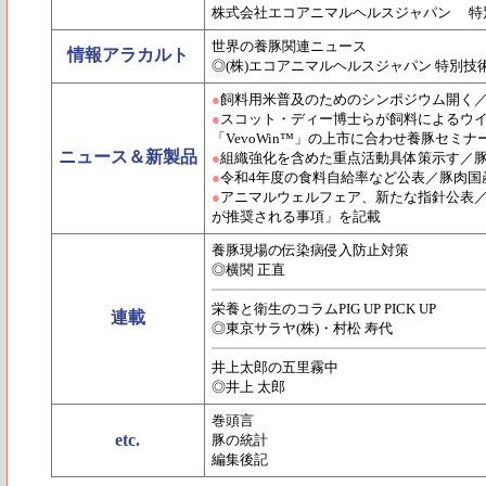
株式会社エコアニマルヘルスジャパン 特
世界の養豚関連ニュース
情報アラカルト
◎(株)エコアニマルヘルスジャパン 特別技
●
飼料用米普及のためのシンポジウム開く
●
スコット・ディー博士らが飼料によるウイ
「VevoWin™」の上市に合わせ養豚セミナー
ニュース＆新製品
●
組織強化を含めた重点活動具体策示す／豚
●
令和4年度の食料自給率など公表／豚肉国
●
アニマルウェルフェア、新たな指針公表
が推奨される事項」を記載
養豚現場の伝染病侵入防止対策
◎横関 正直
栄養と衛生のコラムPIG UP PICK UP
連載
◎東京サラヤ(株)・村松 寿代
井上太郎の五里霧中
◎井上 太郎
巻頭言
etc.
豚の統計
編集後記