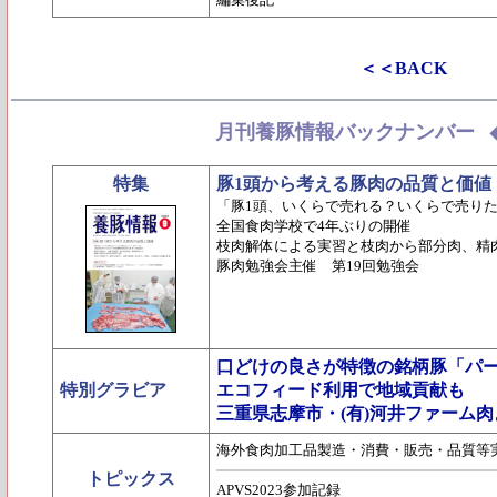
＜＜BACK
月刊養豚情報バックナンバー
特集
豚1頭から考える豚肉の品質と価値
「豚1頭、いくらで売れる？いくらで売りた
全国食肉学校で4年ぶりの開催
枝肉解体による実習と枝肉から部分肉、精
豚肉勉強会主催 第19回勉強会
口どけの良さが特徴の銘柄豚「パ
特別グラビア
エコフィード利用で地域貢献も
三重県志摩市・(有)河井ファーム肉
海外食肉加工品製造・消費・販売・品質等
トピックス
APVS2023参加記録