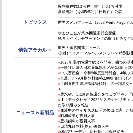
豚飼養戸数3,370戸、前年比6.1％減少
畜産統計（令和5年2月1日現在）公表
トピックス
世界のメガファーム（2023 World Mega Prod
やまびこ会が第26回通常総会開催
勉強会やベンチマーキングの取り組みなど
世界の養豚関連ニュース
情報アラカルト
◎(株)エコアニマルヘルスジャパン 特別技
●
2023年度JPPA通常総会を開催／四つの
●
一般社団法人日本養豚協会／記念誌｢日本養
●
中央畜産会「令和5年度定時総会」4年ぶ
●
全農、7〜9月期飼料価格2,000円値下
●
「飼養衛生管理指導等指針」の一部変更
く
●
農水省、OIE連絡協議会をウェブ開催／
●
オルテック社が「2022サステナビリテ
た取り組みを報告
●
血液中のウイルス遺伝子の検出に適した
ニュース＆新製品
●
昭和産業が役員人事
●
豊橋飼料が役員人事
●
日清丸紅飼料(株)が役員人事
●
(株)フリーデン、新社長に小俣勝彦氏