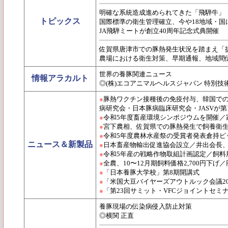
明確な系統造成進められてきた「飛騨牛」
トピックス
国際標準の衛生管理確立、今や18地域・国
JA飛騨ミートが創立40周年記念式典開催
佐賀県唐津市での豚熱発生状況を踏まえ「
農場における衛生対策、早期通報、地域間
世界の養豚関連ニュース
情報アラカルト
◎(株)エコアニマルヘルスジャパン 特別技
●
豚熱ワクチン接種後の免疫付与、韓国で
病研究会・日本豚病臨床研究会・JASVが第
●
令和5年度畜産環境シンポジウムを開催／
●
宮下農相、佐賀県での豚熱発生で飼養衛
●
令和5年度農林水産祭の受賞者発表倉持ピ
ニュース＆新製品
●
日本畜産物輸出促進協会設立／井出会長
●
令和5年産の戦略作物取組計画認定／飼料用
●
全農、10〜12月期飼料価格2,700円下
●
「日本養豚大学校」第8期開講式
●
「米国大豆バイヤーズアウトルック会議20
●
「第23回サミット・VFCジョイントセミナ
養豚現場の伝染病侵入防止対策
◎横関 正直