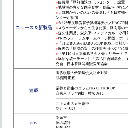
●
佐賀県「豚熱相談コールセンター」設置
●
地域性の豊かな国産食材・食品が一堂に／「
●
上野村からいのぶたの美味しさを日本橋
ンターが参加
●
令和6年度厚労省予算概算要求／HACCP制
ニュース＆新製品
●
スウェーデンからの生きた豚、豚肉等の
●
森久保薬品、森久保CAメディカル、小田
●
PRRSフォーラムホームページ開設／ホ
●
「THE BUTA-SHABU SOUP BOX」
●
豚肉の「脂肪の質」の評価実用化などに貢
●
「第119回日本養豚学会大会」リモートで
●
豚熱を統一テーマに「第13回合同集会」
究会、日本養豚開業獣医師協会
養豚現場の伝染病侵入防止対策
◎横関 正直
栄養と衛生のコラムPIG UP PICK UP
連載
◎東京サラヤ(株)・村松 寿代
井上太郎の五里霧中
◎井上 太郎
巻頭言
etc.
豚の統計
編集後記