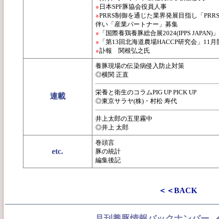
●
日本SPF豚協会役員人事
●
PRRS制御を通じた業界発展目指し「PR
伴い「産業パートナー」募集
●
「国際養鶏養豚総合展2024(IPPS JAPA
●
「第13回北海道農場HACCP研究会」11月
●
訃報 関根弘之氏
養豚現場の伝染病侵入防止対策
◎横関 正直
栄養と衛生のコラムPIG UP PICK UP
連載
◎東京サラヤ(株)・村松 寿代
井上太郎の五里霧中
◎井上 太郎
巻頭言
etc.
豚の統計
編集後記
＜＜BACK
月刊養豚情報バックナンバー