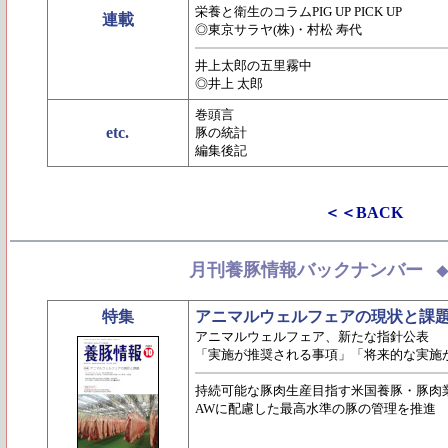
栄養と衛生のコラムPIG UP PICK UP
連載
◎東京サラヤ(株)・村松 寿代
井上太郎の五里霧中
◎井上 太郎
巻頭言
etc.
豚の統計
編集後記
＜＜BACK
月刊養豚情報バックナンバー
特集
アニマルウェルフェアの現状と課
アニマルウェルフェア、新たな指針公表
「実施が推奨される事項」「将来的な実施
持続可能な豚肉生産目指す米国養豚・豚肉
AWに配慮した最高水準の豚の管理を推進