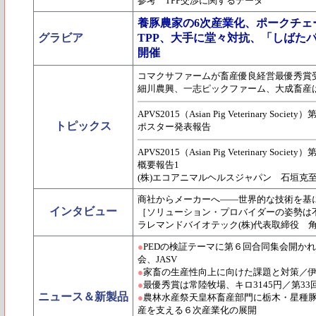
参考 TPP交渉に関するデータ
養豚農家の6次産業化、ポークチェ
グラビア
TPP、大手に堂々対抗、「しばた
開催
コマクサファームが畜産優良経営最優秀賞
細川農興、一志ピックファーム、大成畜産
APVS2015（Asian Pig Veterinary So
トピックス
ポスター発表報告
APVS2015（Asian Pig Veterinary So
概要報告1
(株)エコアニマルヘルスジャパン 石垣克
商社からメーカーへ――世界的な技術を基
インタビュー
［ソリューション・プロバイダーの姿勢は不
ラレマンドバイオテック(株)代表取締役 
●
PEDの検証テーマに第６回合同集会開か
会、JASV
●
家畜の生産性向上に向けた課題と対策／伊
●
最優秀賞は常陸牧場、キロ3145円／第3
ニュース＆新製品
●
農林水産祭天皇杯畜産部門に栃木・星種
産を支える６次産業化の展開