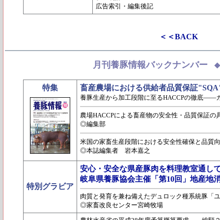
広告索引・編集後記
＜＜BACK
月刊養豚情報バックナンバー
特集
畜産農場における供給者品質保証"SQA
養豚生産から加工段階に至るHACCPの徹底―
農場HACCPによる畜産物の安全性・品質保証の
◎編集部
米国の家畜生産段階における安全性確保と品質
◎本誌編集者 岩本嘉之
安心・安全な県産豚肉を料理教室通して
岐阜県養豚協会主催「第10回」地産地
特別グラビア
肉質と発育を兼ね備えたデュロック種系統豚「
◎家畜改良センター宮崎牧場