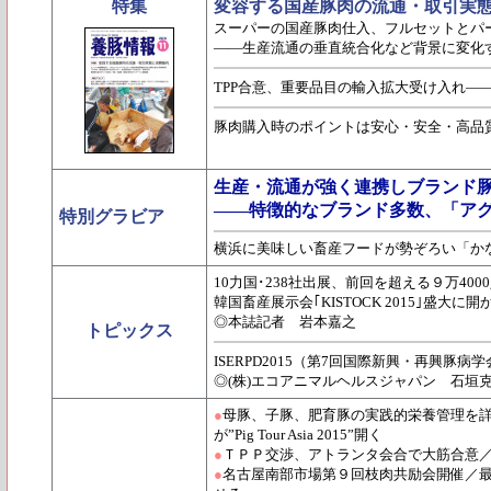
特集
変容する国産豚肉の流通・取引実
スーパーの国産豚肉仕入、フルセットとパ
――生産流通の垂直統合化など背景に変化
TPP合意、重要品目の輸入拡大受け入れ――
豚肉購入時のポイントは安心・安全・高品
生産・流通が強く連携しブランド
――特徴的なブランド多数、「アグリ
特別グラビア
横浜に美味しい畜産フードが勢ぞろい「かな
10力国･238社出展、前回を超える９万400
韓国畜産展示会｢KISTOCK 2015｣盛大に開
◎本誌記者 岩本嘉之
トピックス
ISERPD2015（第7回国際新興・再興豚病
◎(株)エコアニマルヘルスジャパン 石垣
●
母豚、子豚、肥育豚の実践的栄養管理を詳
が”Pig Tour Asia 2015”開く
●
ＴＰＰ交渉、アトランタ会合で大筋合意
●
名古屋南部市場第９回枝肉共励会開催／