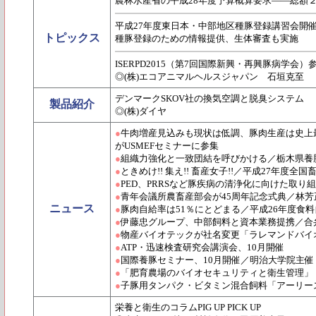
農林水産省の平成28年度予算概算要求――総額２
平成27年度東日本・中部地区種豚登録講習会開
トピックス
種豚登録のための情報提供、生体審査も実施
ISERPD2015（第7回国際新興・再興豚病学会）
◎(株)エコアニマルヘルスジャパン 石垣克至
デンマークSKOV社の換気空調と脱臭システム
製品紹介
◎(株)ダイヤ
●
牛肉増産見込みも現状は低調、豚肉生産は史上最
がUSMEFセミナーに参集
●
組織力強化と一致団結を呼びかける／栃木県養
●
ときめけ!! 集え!! 畜産女子!!／平成27年
●
PED、PRRSなど豚疾病の清浄化に向けた取り組
●
青年会議所農畜産部会が45周年記念式典／林芳
ニュース
●
豚肉自給率は51％にとどまる／平成26年度食
●
伊藤忠グループ、中部飼料と資本業務提携／合
●
物産バイオテックが社名変更「ラレマンドバイ
●
ATP・迅速検査研究会講演会、10月開催
●
国際養豚セミナー、10月開催／明治大学院主催
●
「肥育農場のバイオセキュリティと衛生管理」
●
子豚用タンパク・ビタミン混合飼料「アーリー
栄養と衛生のコラムPIG UP PICK UP