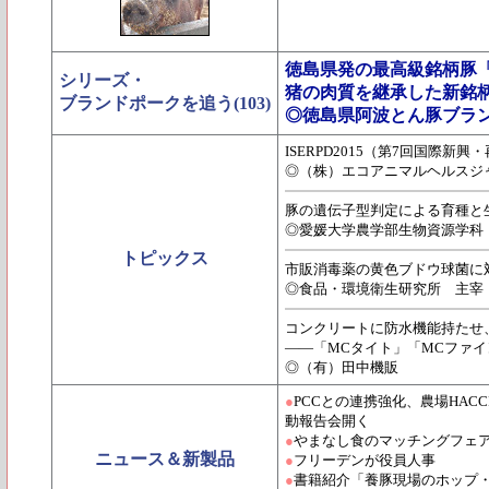
徳島県発の最高級銘柄豚
シリーズ・
猪の肉質を継承した新銘
ブランドポークを追う(103)
◎徳島県阿波とん豚ブラ
ISERPD2015（第7回国際新
◎（株）エコアニマルヘルスジ
豚の遺伝子型判定による育種と
◎愛媛大学農学部生物資源学科
トピックス
市販消毒薬の黄色ブドウ球菌に
◎食品・環境衛生研究所 主宰
コンクリートに防水機能持たせ
――「MCタイト」「MCファ
◎（有）田中機販
●
PCCとの連携強化、農場HACCP
動報告会開く
●
やまなし食のマッチングフェア
ニュース＆新製品
●
フリーデンが役員人事
●
書籍紹介「養豚現場のホップ