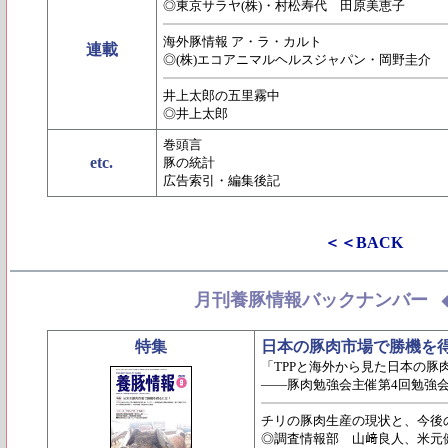
◎東京サラヤ(株)・村松寿代 田原美恵子
海外豚情報 ア・ラ・カルト
連載
◎(株)エコアニマルヘルスジャパン・岡野圭介
井上太郎の五里霧中
◎井上太郎
巻頭言
etc.
豚の統計
広告索引・編集後記
＜＜BACK
月刊養豚情報バックナンバー
特集
日本の豚肉市場で勝機を
「TPPと海外から見た日本の豚
――豚肉勉強会主催第4回勉強
チリの豚肉生産の現状と、今後
◎調査情報部 山﨑良人、米元