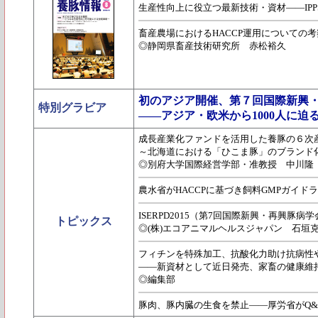
生産性向上に役立つ最新技術・資材――IPP
畜産農場におけるHACCP運用についての考
◎静岡県畜産技術研究所 赤松裕久
初のアジア開催、第７回国際新興
特別グラビア
――アジア・欧米から1000人に迫
成長産業化ファンドを活用した養豚の６次
～北海道における「ひこま豚」のブランド
◎別府大学国際経営学部・准教授 中川隆
農水省がHACCPに基づき飼料GMPガイド
ISERPD2015（第7回国際新興・再興豚病
トピックス
◎(株)エコアニマルヘルスジャパン 石垣
フィチンを特殊加工、抗酸化力助け抗病性
――新資材として近日発売、家畜の健康維
◎編集部
豚肉、豚内臓の生食を禁止――厚労省がQ&