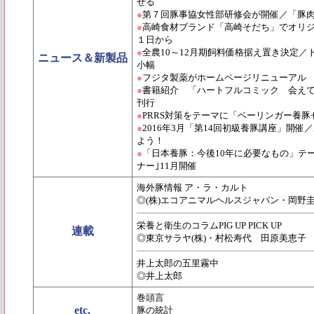
せる
●
第７回豚事協女性部研修会が開催／「豚
●
高崎食材ブランド「高崎そだち」でオリジ
１日から
●
全農10～12月期飼料価格据え置き決定
ニュース＆新製品
小幅
●
フジタ製薬がホームページリニューアル
●
書籍紹介 「ハートフルコミック 会え
刊行
●
PRRS対策をテーマに「ベーリンガー養豚セ
●
2016年3月「第14回初級養豚講座」開
よう！
●
「日本養豚：今後10年に必要なもの」テー
ナー｣11月開催
海外豚情報 ア・ラ・カルト
◎(株)エコアニマルヘルスジャパン・岡野
栄養と衛生のコラムPIG UP PICK UP
連載
◎東京サラヤ(株)・村松寿代 田原美恵子
井上太郎の五里霧中
◎井上太郎
巻頭言
etc.
豚の統計