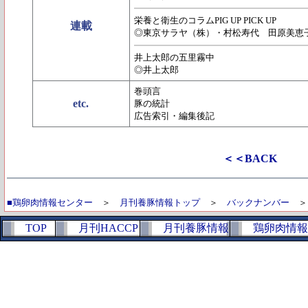
栄養と衛生のコラムPIG UP PICK UP
連載
◎東京サラヤ（株）・村松寿代 田原美恵
井上太郎の五里霧中
◎井上太郎
巻頭言
etc.
豚の統計
広告索引・編集後記
＜＜BACK
■鶏卵肉情報センター
＞
月刊養豚情報トップ
＞
バックナンバー
TOP
月刊HACCP
月刊養豚情報
鶏卵肉情報