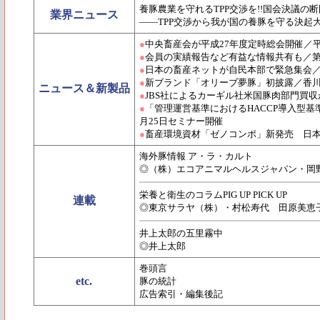
養豚農業を守れるTPP交渉を!!国会決議の
業界ニュース
――TPP交渉から我が国の養豚を守る決起
●
中央畜産会が平成27年度定時総会開催／平
●
会員の実績報告など有益な情報共有も／第
●
日本の畜産ネットが自民本部で緊急集会
●
新ブランド「オリーブ夢豚」初披露／香
ニュース＆新製品
●
JBS社によるカーギル社米国豚肉部門買収
●
「管理運営基準におけるHACCP導入型
月25日セミナー開催
●
畜産環境資材「ゼノコンポ」新発売 日本
海外豚情報 ア・ラ・カルト
◎（株）エコアニマルヘルスジャパン・岡
栄養と衛生のコラムPIG UP PICK UP
連載
◎東京サラヤ（株）・村松寿代 田原美恵
井上太郎の五里霧中
◎井上太郎
巻頭言
etc.
豚の統計
広告索引・編集後記