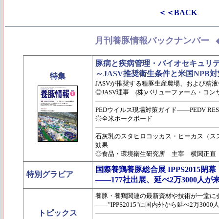
＜＜BACK
月刊養豚情報バックナンバー
豚病と疾病管理・バイオセキュリ
～JASV推奨衛生条件と米国NPB
特集
JASVが推奨する種豚生産農場、および精液
◎JASV理事 (株)バリューファーム・コ
PEDウイルス現場対策ガイド――PEDV RESOURCES
◎全米ポークボード
石灰乳のスタヒロコッカス・ヒーカス（ス
効果
◎食品・環境衛生研究所 主宰 横関正直
国際養鶏養豚総合展 IPPS2015閉幕
特別グラビア
――177社出展、延べ2万3000人が
養豚・養鶏関連の最新資材や技術が一堂に
――"IPPS2015"に国内外から延べ2万300
トピックス