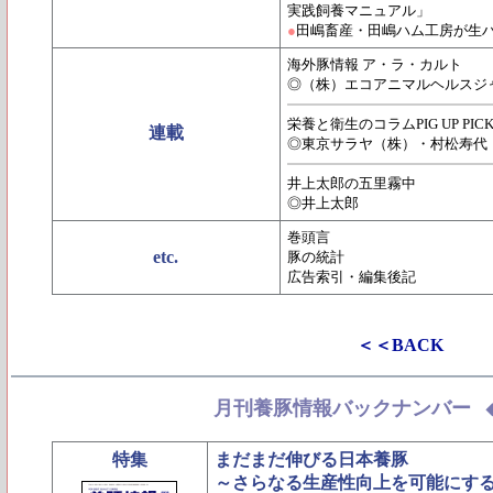
実践飼養マニュアル」
●
田嶋畜産・田嶋ハム工房が生
海外豚情報 ア・ラ・カルト
◎（株）エコアニマルヘルスジ
栄養と衛生のコラムPIG UP PICK
連載
◎東京サラヤ（株）・村松寿代
井上太郎の五里霧中
◎井上太郎
巻頭言
etc.
豚の統計
広告索引・編集後記
＜＜BACK
月刊養豚情報バックナンバー
特集
まだまだ伸びる日本養豚
～さらなる生産性向上を可能にす