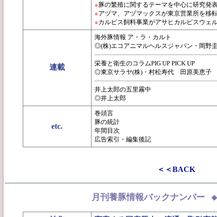
●
豚の繁殖に関するテーマを中心に研究発表
●
アヅマ、アヅマックスが東京営業所を移
●
カルピス飼料事業がアサヒカルピスウェ
海外豚情報 ア・ラ・カルト
◎(株)エコアニマルヘルスジャパン・岡野
栄養と衛生のコラムPIG UP PICK UP
連載
◎東京サラヤ(株)・村松寿代 田原美恵子
井上太郎の五里霧中
◎井上太郎
巻頭言
豚の統計
etc.
年間目次
広告索引・編集後記
＜＜BACK
月刊養豚情報バックナンバー