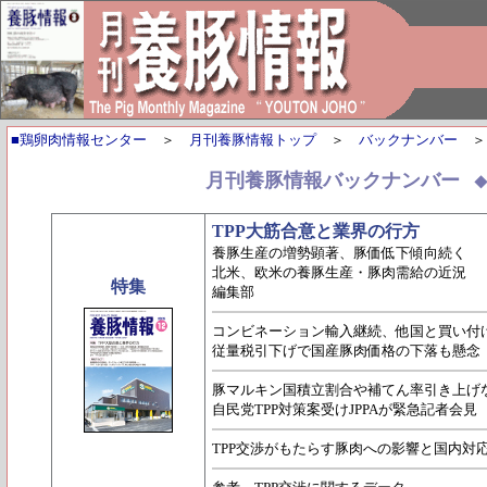
■鶏卵肉情報センター
＞
月刊養豚情報トップ
＞
バックナンバー
月刊養豚情報バックナンバー
TPP大筋合意と業界の行方
養豚生産の増勢顕著、豚価低下傾向続く
北米、欧米の養豚生産・豚肉需給の近況
特集
編集部
コンビネーション輸入継続、他国と買い付
従量税引下げで国産豚肉価格の下落も懸念
豚マルキン国積立割合や補てん率引き上げ
自民党TPP対策案受けJPPAが緊急記者会見
TPP交渉がもたらす豚肉への影響と国内対