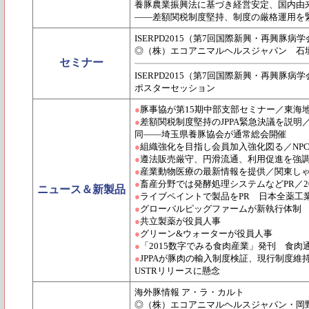
養豚農業振興法に基づき経営安定、国内由
――差額関税制度堅持、制度の厳格運用を
ISERPD2015（第7回国際新興・再興豚病
◎（株）エコアニマルヘルスジャパン 石
セミナー
ISERPD2015（第7回国際新興・再興豚病
ポスターセッション
●
豚事協が第15期中部支部セミナー／東海
●
差額関税制度堅持のJPPA緊急決議を説
同――埼玉県養豚協会が通常総会開催
●
組織強化を目指し会員加入強化図る／NPC
●
遵法販売厳守、円滑流通、利用促進を強調
●
産業動物医療の最新情報を提供／関東しゃ
●
畜産分野では発酵処理システムなどPR／2
ニュース＆新製品
●
ライブペイントで製品をPR 日本全薬工業
●
グローバルピッグファームが新執行体制
●
共立製薬が役員人事
●
グリーン&ウォーターが役員人事
●
「2015数字でみる食肉産業」発刊 食肉
●
JPPAが豚肉の輸入制度検証、現行制度
USTRリリースに懸念
海外豚情報 ア・ラ・カルト
◎（株）エコアニマルヘルスジャパン・岡