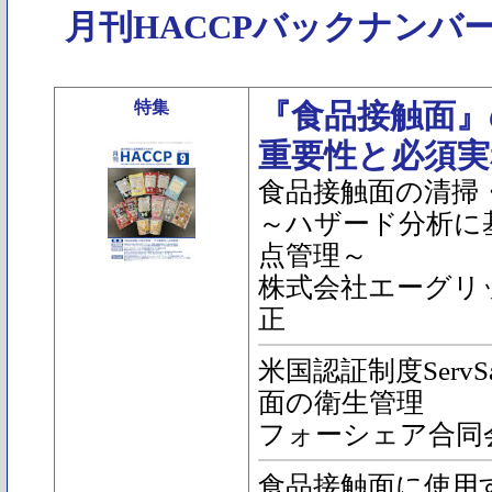
月刊HACCPバックナンバ
特集
『食品接触面』
重要性と必須実
食品接触面の清掃
～ハザード分析に
点管理～
株式会社エーグリ
正
米国認証制度Serv
面の衛生管理
フォーシェア合同会
食品接触面に使用するS