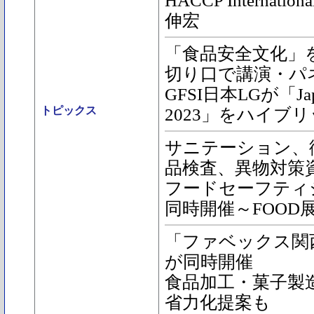
HACCP Interna
伸宏
「食品安全文化」
切り口で講演・パ
GFSI日本LGが「Japan
トピックス
2023」をハイブ
サニテーション、衛
品検査、異物対策
フードセーフティ
同時開催～FOOD展2
「ファベックス関西
が同時開催
食品加工・菓子製
省力化提案も