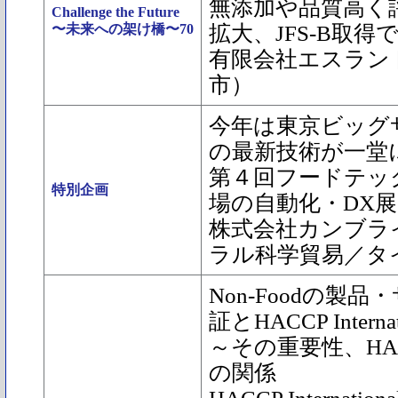
無添加や品質高く
Challenge the Future
〜未来への架け橋〜70
拡大、JFS-B取
有限会社エスラン
市）
今年は東京ビッグサ
の最新技術が一堂
第４回フードテッ
特別企画
場の自動化・DX展
株式会社カンブラ
ラル科学貿易／タ
Non-Foodの製
証とHACCP Interna
～その重要性、HA
の関係