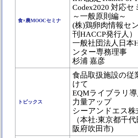
Codex2020 対
～一般原則編～
食×農MOOCセミナ
(株)鶏卵肉情報セ
刊HACCP発行人）
一般社団法人日本H
ンター専務理事
杉浦 嘉彦
食品取扱施設の従
けて
EQMライブラリ
力量アップ
トピックス
シーアンドエス株
（本社:東京都千代
阪府吹田市)