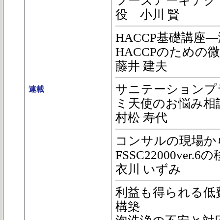
フーズアーキテク
役 小川 賢
HACCP基礎講座―
HACCPのための
藤井 建夫
サニテーションプ
連載
ミ天使のお悩み相
村松 寿代
コンサルの現場か
FSSC22000ver
衣川 いずみ
利益も得られる低費
構築