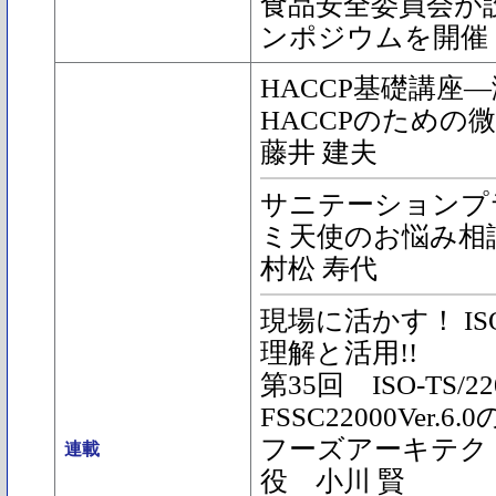
食品安全委員会が
ンポジウムを開催
HACCP基礎講座―
HACCPのための
藤井 建夫
サニテーションプ
ミ天使のお悩み相
村松 寿代
現場に活かす！ ISO2
理解と活用!!
第35回 ISO-TS/2
FSSC22000Ver.6
フーズアーキテク
連載
役 小川 賢