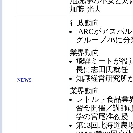
泡洗浄の不安と対
加藤 光夫
行政動向
IARCがアスパ
グループ2Bに分
業界動向
飛騨ミートが役
長に志田氏就任
知識経営研究所
NEWS
業界動向
レトルト食品業界
習会開催／講師
学の宮尾准教授
第13回北海道農