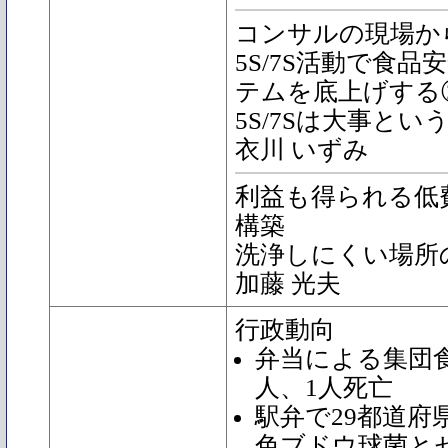
コンサルの現場か
5S/7S活動で食
テムを底上げする
5S/7Sは大事とい
衣川 いずみ
利益も得られる低費
構築
洗浄しにくい場所
加藤 光夫
行政動向
弁当による集団食
人、1人死亡
駅弁で29都道府
色ブドウ球菌と