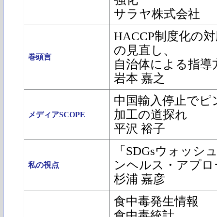
サラヤ株式会社
HACCP制度化の
の見直し、
巻頭言
自治体による指導
岩本 嘉之
中国輸入停止でピ
加工の道探れ
メディアSCOPE
平沢 裕子
「SDGsウォッシ
ンヘルス・アプロ
私の視点
杉浦 嘉彦
食中毒発生情報
食中毒統計