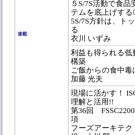
５S/7S活動で食
テムを底上げする
5S/7S方針は、
る
連載
衣川 いずみ
利益も得られる低費
構築
ご飯からの食中毒
加藤 光夫
現場に活かす！ ISO2
理解と活用!!
第36回 FSSC220
項
フーズアーキテク