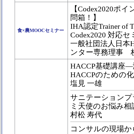
【Codex2020
問箱！】
IHA認定Trainer of
食×農MOOCセミナー
Codex2020 対
一般社団法人日本H
ンター専務理事 
HACCP基礎講座―
HACCPのための化
塩見 一雄
サニテーションプ
ミ天使のお悩み相
村松 寿代
コンサルの現場か