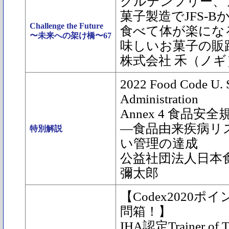
グルテンフリー、
菓子製造でJFS-Bか
Challenge the Future
食べて体が楽にな
〜未来への架け橋〜67
味しいお菓子の販
株式会社 禾（ノ
2022 Food Code U. 
Administration
Annex 4 食品
―食品由来疾病リ
特別解説
い管理の達成
公益社団法人日本
彌太郎
【Codex2020
問箱！】
IHA認定Trainer of