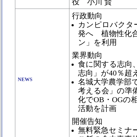
役 小川 賢
行政動向
カンピロバクタ
発へ 植物性化
ン」を利用
業界動向
食に関する志向、
志向」が40％超
NEWS
名城大学農学部
考える会」の準
化でOB・OGの
活動を計画
開催告知
無料緊急セミナ