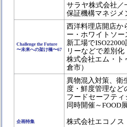
サラヤ株式会社／
保証機構マネジメ
西洋料理店開店から
ー・ホワイトソー
新工場でISO220
Challenge the Future
〜未来への架け橋〜67
リーなどで差別化
株式会社エム・ト
倉市）
異物混入対策、衛
度・鮮度管理など
フードセーフティ
同時開催～FOOD展
株式会社エコノス
企画特集