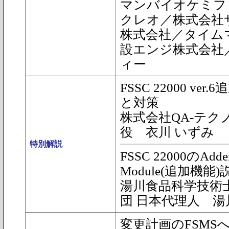
マンバイオケミフ
クレオ／株式会社
株式会社／タイム
設エンジ株式会社
ィー
FSSC 22000 ve
と対策
株式会社QA-テク
役 衣川 いずみ
特別解説
FSSC 22000のAd
Module(追加機能
湯川食品科学技術士
団 日本代理人 湯
変更計画のFSMS