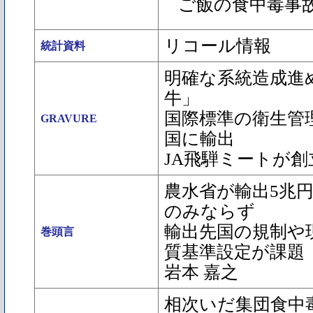
ご飯の食中毒事
リコール情報
統計資料
明確な系統造成進
牛」
国際標準の衛生管
GRAVURE
国に輸出
JA飛騨ミートが創
農水省が輸出5兆円
のみならず
輸出先国の規制や
巻頭言
質基準設定が課題
岩本 嘉之
相次いだ集団食中