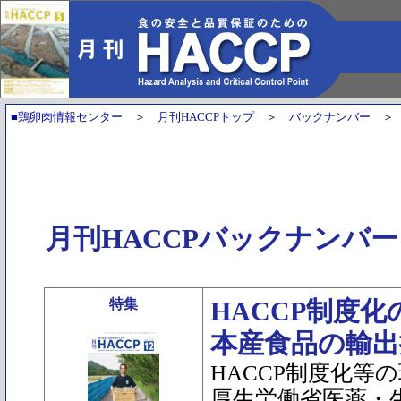
■鶏卵肉情報センター
＞
月刊HACCPトップ
＞
バックナンバー
月刊HACCPバックナンバー
特集
HACCP制度
本産食品の輸出
HACCP制度化等
厚生労働省医薬・