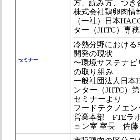
方、読み方、つき
株式会社鶏卵肉情
（一社）日本HAC
ター（JHTC）専
冷熱分野におけるS
開発の現状
セミナー
〜環境サステナビ
の取り組み
一般社団法人日本H
ンター（JHTC）
セミナーより
フードテクノエン
営業本部 FTE
ョン室 室長 佐藤