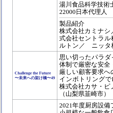
湯川食品科学技術士
22000日本代理人
製品紹介
株式会社カミナシ
式会社セントラル
ルトン／ ニッタ
思い切ったパラダ
体制で厳密な安全
厳しい顧客要求へ
Challenge the Future
〜未来への架け橋〜49
インボトリングでFS
株式会社カサ・ピ
（山梨県韮崎市）
2021年度厨房設
小規模な一般飲食