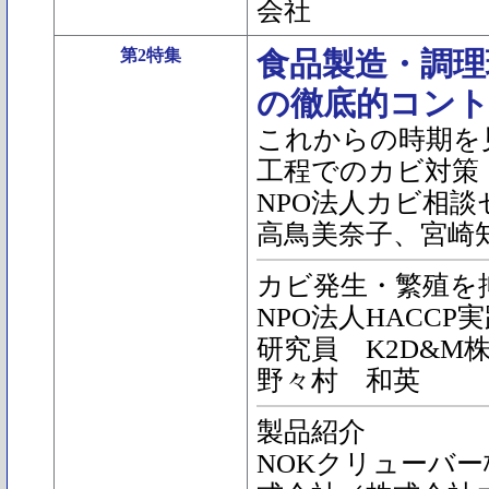
会社
第2特集
食品製造・調理
の徹底的コン
これからの時期を
工程でのカビ対策
NPO法人カビ相
高鳥美奈子、宮崎
カビ発生・繁殖を
NPO法人HACC
研究員 K2D&M
野々村 和英
製品紹介
NOKクリューバ