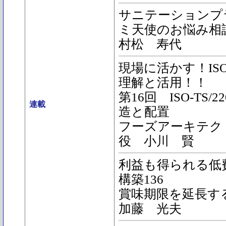
サニテーションプ
ミ天使のお悩み相談
村松 寿代
現場に活かす！ISO22
理解と活用！！
第16回 ISO-TS/
連載
造と配置
フーズアーキテク
役 小川 賢
利益も得られる低費
構築136
賞味期限を延長す
加藤 光夫