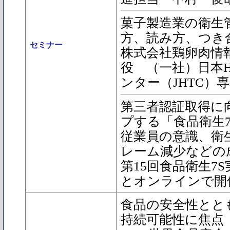
菓子製造業の衛生
方、読み方、つき
セミナー
株式会社鶏卵肉情
役 （一社）日本H
ンター（JHTC）
第三者認証取得に
プする「食品衛生7
従業員の意識、衛
レーム減少などの
第15回食品衛生7
とオンラインで開
食品の安全性とと
持続可能性に焦点