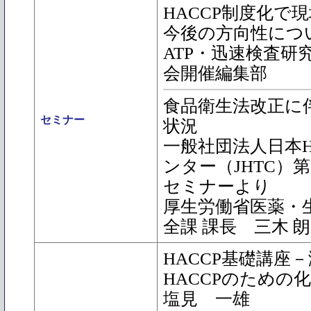
HACCP制度化で
今後の方向性につ
ATP・迅速検査研
会開催編集部
食品衛生法改正に
セミナー
状況
一般社団法人日本H
ンター（JHTC）
セミナーより
厚生労働省医薬・
全課 課長 三木 
HACCP基礎講座－
HACCPのための化
塩見 一雄