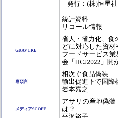
発行：(株)恒星
統計資料
リコール情報
省人・省力化、食の
どに対応した資材
GRAVURE
フードサービス業
会「HCJ2022」
相次ぐ食品偽装
輸出促進下で国際
巻頭言
岩本嘉之
アサリの産地偽装
は？
メディアSCOPE
平沢裕子