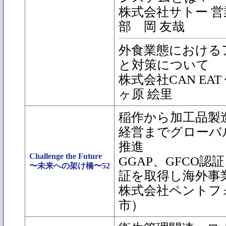
株式会社サトー 営
部 岡 友哉
外食業態における
と対策について
株式会社CAN EA
ヶ原 絵里
稲作から加工品製
経営までグローバ
推進
Challenge the Future
GGAP、GFCO認証
〜未来への架け橋〜52
証を取得し海外事
株式会社ペントフ
市）