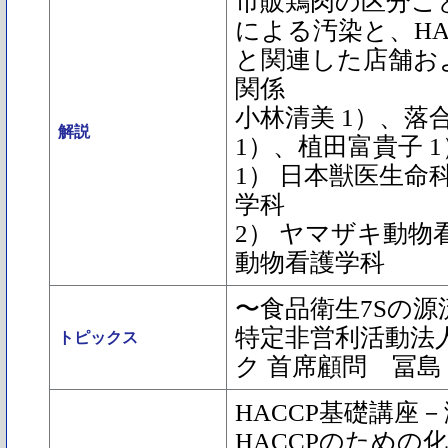
市販鶏肉の区分ご
による汚染と、HA
と関連した店舗お
関係
小林清美 1）、落
解説
1）、植田富貴子 1
1） 日本獣医生命
学科
2） ヤマザキ動物
動物看護学科
〜食品衛生7Sの源
特定非営利活動法
トピックス
ク 首席顧問 冨島
HACCP基礎講座－
HACCPのための化