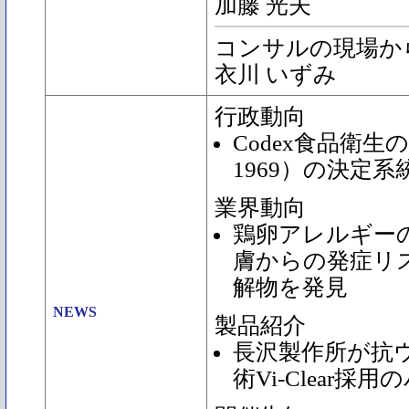
加藤 光夫
コンサルの現場か
衣川 いずみ
行政動向
Codex食品衛生
1969）の決定
業界動向
鶏卵アレルギー
膚からの発症リ
解物を発見
NEWS
製品紹介
長沢製作所が抗
術Vi-Clear