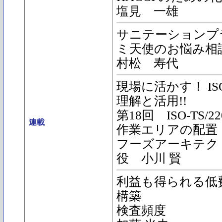
塩見 一雄
サニテーションプ
ミ天使のお悩み相談
村松 寿代
現場に活かす！ ISO2
理解と活用!!
第18回 ISO-TS/
連載
作業エリアの配置
フーズアーキテク
役 小川 賢
利益も得られる低費
構築
検査頻度