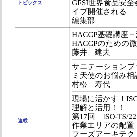
GFSI世界食品安
トピックス
イブ開催される
編集部
HACCP基礎講座－
HACCPのための
藤井 建夫
サニテーションプ
ミ天使のお悩み相談
村松 寿代
現場に活かす！ISO22
理解と活用！！
第17回 ISO-TS/
連載
作業エリアの配置
フーズアーキテク