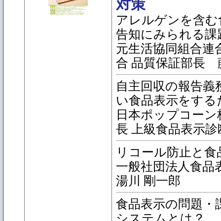
対策
アレルゲンを含む
告知にみられる課
元生活協同組合連
合 品質保証部長 
自主回収の報告義
い食品表示をする
日本ポップコーン
長 上級食品表示診
リコール防止と食
一般社団法人食品
湯川 剛一郎
食品表示の問題・
システムとは？