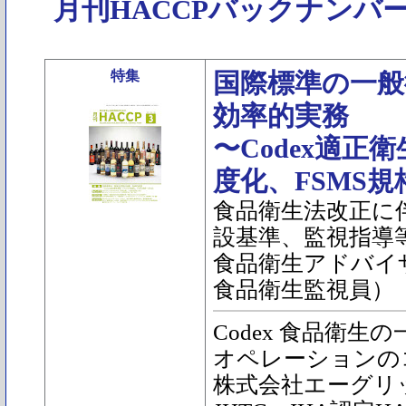
月刊HACCPバックナンバ
特集
国際標準の一般
効率的実務
〜Codex適正
度化、FSMS
食品衛生法改正に
設基準、監視指導
食品衛生アドバイ
食品衛生監視員） 
Codex 食品衛生
オペレーションの
株式会社エーグリ