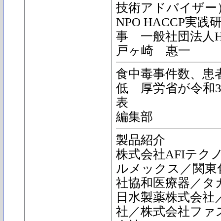
技術アドバイザー
NPO HACCP実
事 一般社団法人H
戸ヶ崎 惠一
食中毒事件数、患
低 厚労省が令和
表
編集部
製品紹介
株式会社AFIテク
ルメックス／関東
社協和医療器／タ
日水製薬株式会社
社／株式会社ファ