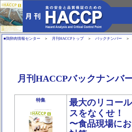
■鶏卵肉情報センター
＞
月刊HACCPトップ
＞
バックナンバー
月刊HACCPバックナンバ
特集
最大のリコール
スをなくせ！
〜食品現場にお