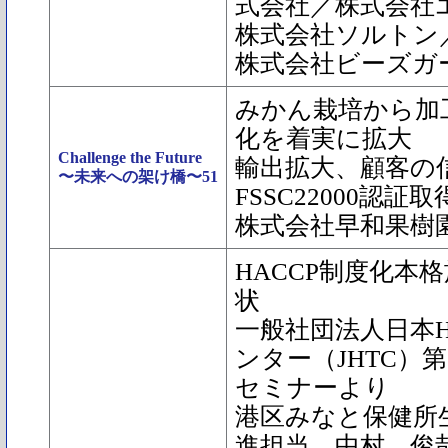
式会社／株式会社
株式会社ソルトン
株式会社ビーズガ
みかん栽培から加
化を着実に拡大
Challenge the Future
輸出拡大、顧客の
〜未来への架け橋〜51
FSSC22000認証取
株式会社早和果樹
HACCP制度化本
状
一般社団法人日本H
ンター（JHTC）
セミナーより
港区みなと保健所
進担当 中村 俊