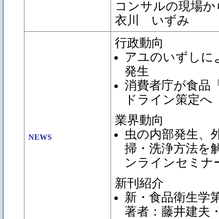
コンサルの現場か
衣川 いずみ
行政動向
アユのいずしに
発生
消費者庁が食品
ドライン策定へ
業界動向
虫の内部発生、
NEWS
掃・洗浄方法を
ンラインセミナ
新刊紹介
新・食品衛生学
著者：藤井建夫