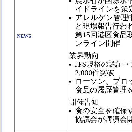
農水省が国際水準
イドラインを策
アレルゲン管理中
と現場報告行わ
第15回港区食品
NEWS
ンライン開催
業界動向
JFS規格の認証
2,000件突破
ローソン、ブロ
食品の履歴管理
開催告知
食の安全を確保
協議会が講演会