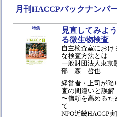
月刊HACCPバックナンバ
特集
見直してみよう
る微生物検査
自主検査室におけ
な検査方法とは
一般財団法人東京
部 森 哲也
経営者・上司が陥
査の間違いと誤解
〜信頼を高めるた
て
NPO近畿HACC