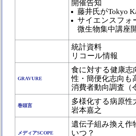
開催告知
藤井氏がTokyo K
サイエンスフォー
微生物集中講座
統計資料
リコール情報
食に対する健康志
性・簡便化志向も
GRAVURE
消費者動向調査（
多様化する病原性
巻頭言
岩本嘉之
遺伝子組み換え作
いつ？
メディアSCOPE