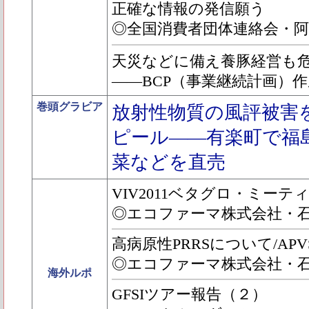
正確な情報の発信願う
◎全国消費者団体連絡会・
天災などに備え養豚経営も
――BCP（事業継続計画）
巻頭グラビア
放射性物質の風評被害
ピール――有楽町で福
菜などを直売
VIV2011ベタグロ・ミーテ
◎エコファーマ株式会社・
高病原性PRRSについて/APVS
◎エコファーマ株式会社・
海外ルポ
GFSIツアー報告（２）