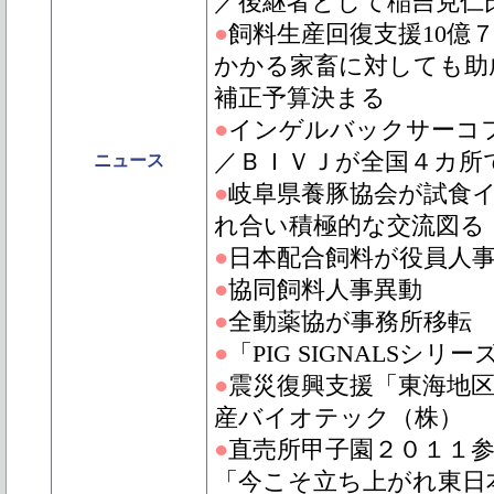
／後継者として稲吉克仁
●
飼料生産回復支援10億
かかる家畜に対しても助
補正予算決まる
●
インゲルバックサーコフ
／ＢＩＶＪが全国４カ所
ニュース
●
岐阜県養豚協会が試食
れ合い積極的な交流図る
●
日本配合飼料が役員人
●
協同飼料人事異動
●
全動薬協が事務所移転
●
「PIG SIGNALSシ
●
震災復興支援「東海地
産バイオテック（株）
●
直売所甲子園２０１１
「今こそ立ち上がれ東日