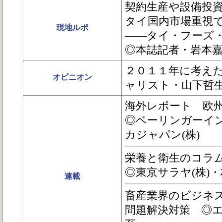
契約生産や設備投
タイ国内市場重視
現地ルポ
――タイ・フーズ
◎本誌記者・岩本
２０１１年に考え
オピニオン
ャリスト・山下哲
海外レポート 欧
◎ベーリンガーイ
カジャパン(株)
栄養と衛生のコラムPIG
◎東京サラヤ(株)
連載
畜産業界のビジネスモ
問題解決対策 ◎エ