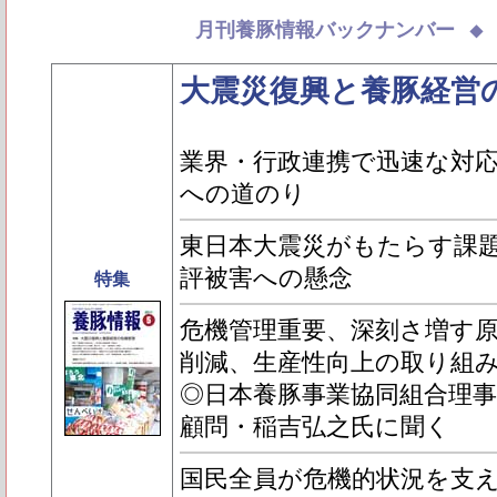
月刊養豚情報バックナンバー
大震災復興と養豚経営
業界・行政連携で迅速な対
への道のり
東日本大震災がもたらす課
評被害への懸念
特集
危機管理重要、深刻さ増す
削減、生産性向上の取り組
◎日本養豚事業協同組合理
顧問・稲吉弘之氏に聞く
国民全員が危機的状況を支