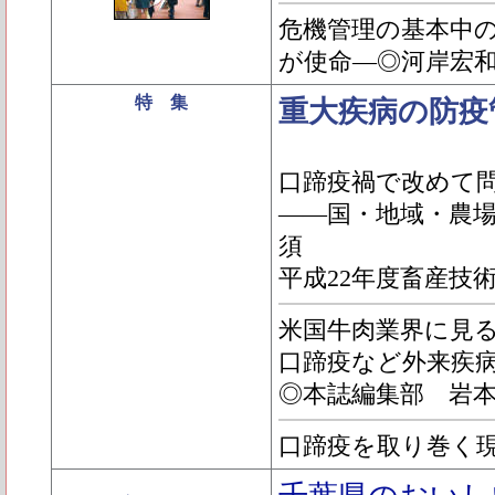
危機管理の基本中
が使命―◎河岸宏
特 集
重大疾病の防疫
口蹄疫禍で改めて
――国・地域・農
須
平成22年度畜産技
米国牛肉業界に見
口蹄疫など外来疾
◎本誌編集部 岩
口蹄疫を取り巻く