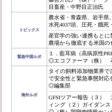
目畜産・中野目正治氏
農水省・青森県、岩手県
水死4037頭、圧死・餓死・
トピックス
産官学の強い連携もとに
農場から徹底する米国の
１．藍耳病（高病原性PR
緊急中国ルポ
◎エコファーマ（株） 
タイの飼料添加物業界で広が
で安全性と緊急事態対応
◎編集部
海外ルポ
GFSIツアー報告（３）
ィング（２）ガイダンス