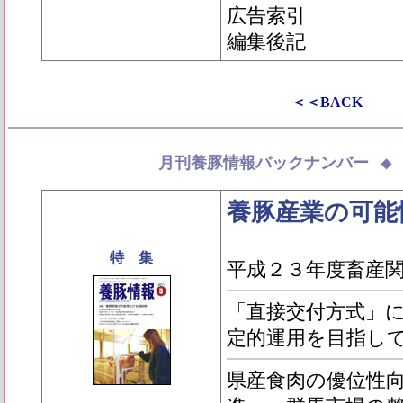
広告索引
編集後記
＜＜BACK
月刊養豚情報バックナンバー
養豚産業の可能
特 集
平成２３年度畜産
「直接交付方式」
定的運用を目指し
県産食肉の優位性