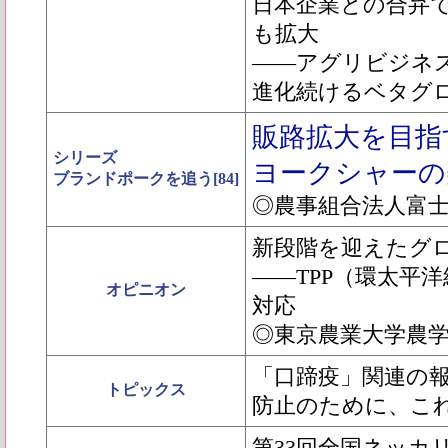
日本企業との合弁
も拡大
――アグリビジネ
進化続けるベタグ
販路拡大を目指
シリーズ
ヨークシャーの
ブランドポークを追う[84]
◎農事組合法人富
新段階を迎えたグ
――TPP（環太平
オピニオン
対応
◎東京農業大学農
「口蹄疫」関連の
トピックス
防止のために、こ