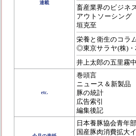
連載
畜産業界のビジネス
アウトソーシング 
垣克至
栄養と衛生のコラムPIG
◎東京サラヤ(株)
井上太郎の五里霧
巻頭言
ニュース＆新製品
豚の統計
etc.
広告索引
編集後記
日本養豚協会青年
国産豚肉消費拡大
今月の表紙