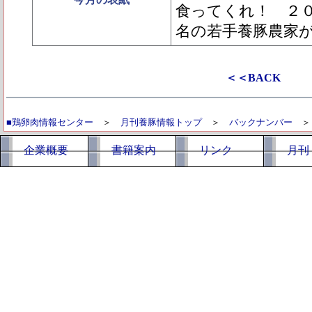
食ってくれ！ ２
名の若手養豚農家
＜＜BACK
■鶏卵肉情報センター
＞
月刊養豚情報トップ
＞
バックナンバー
企業概要
書籍案内
リンク
月刊 