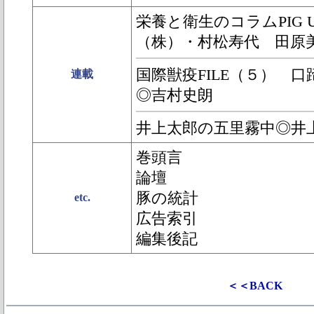
栄養と衛生のコラムPIG U
（株）・村松寿代 田原
国際獣疫FILE（５） 
連載
◎吉村史朗
井上太郎の五里霧中◎井
巻頭言
論壇
豚の統計
etc.
広告索引
編集後記
＜＜BACK