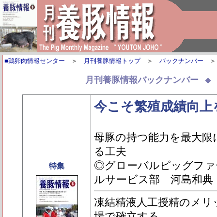
■鶏卵肉情報センター
＞
月刊養豚情報トップ
＞
バックナンバー
月刊養豚情報バックナンバー
今こそ繁殖成績向上
母豚の持つ能力を最大限
る工夫
◎グローバルピッグファ
特集
ルサービス部 河島和典
凍結精液人工授精のメリ
場で確立する