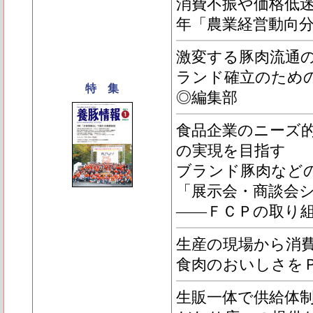
消費不振や価格低迷
年「農業経営動向
激変する豚肉流通
ランド確立のため
特 集
◎編集部
食品企業のニーズ
の実現を目指す
ブランド豚肉など
「展示会・商談会
――ＦＣＰの取り
生産の現場から消費
食肉のおいしさを
生販一体で供給体