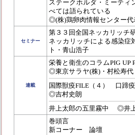
ステークホルダ・ミーティ
べては語られている
◎(株)鶏卵肉情報センター
第３３回全国ネッカリッチ
ネッカリッチによる感染症
セミナー
ト・青山浩子
栄養と衛生のコラムPIG UP PI
◎東京サラヤ(株)・村松寿
国際獣疫FILE（４） 口蹄
連載
◎吉村史朗
井上太郎の五里霧中 ◎井
巻頭言
新コーナー 論壇