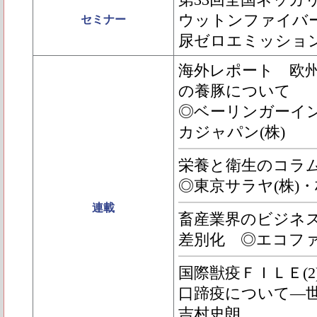
第33回全国ネッカリ
ウットンファイバ
セミナー
尿ゼロエミッショ
海外レポート 欧州
の養豚について
◎ベーリンガーイ
カジャパン(株)
栄養と衛生のコラムPIG
◎東京サラヤ(株)
連載
畜産業界のビジネスモ
差別化 ◎エコファ
国際獣疫ＦＩＬＥ(2
口蹄疫について―
吉村史朗