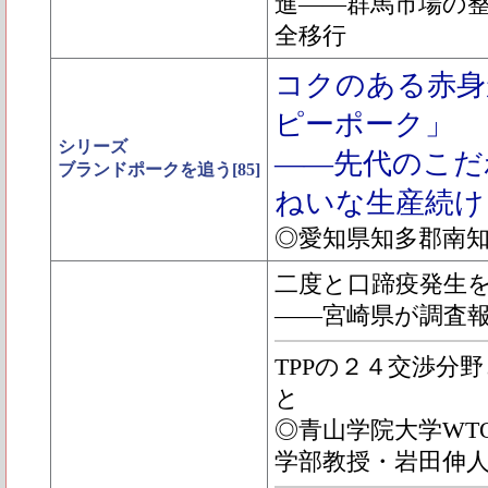
進――群馬市場の
全移行
コクのある赤身
ピーポーク」
シリーズ
――先代のこだ
ブランドポークを追う[85]
ねいな生産続け
◎愛知県知多郡南
二度と口蹄疫発生
――宮崎県が調査
TPPの２４交渉分
と
◎青山学院大学WT
学部教授・岩田伸