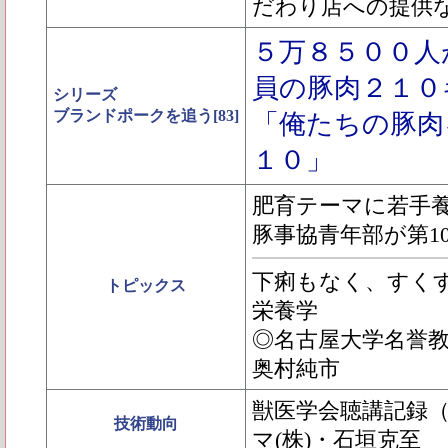
だわり店への提供
５万８５００人
員の豚肉２１０
シリーズ
ブランドポークを追う[83]
「俺たちの豚肉
１０」
肥育テーマに若手
豚事協青年部が第1
下痢もなく、すく
トピックス
栄養学
◎名古屋大学名誉
奥村純市
獣医学会聴講記録
技術動向
マ(株)・石垣克至