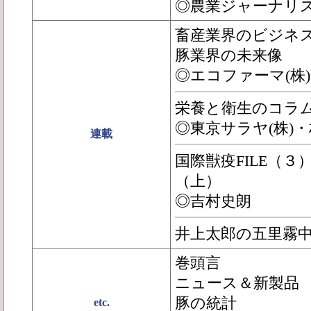
◎農業ジャーナリ
畜産業界のビジネ
豚業界の未来像
◎エコファーマ(株
栄養と衛生のコラムPIG
◎東京サラヤ(株)
連載
国際獣疫FILE（
（上）
◎吉村史朗
井上太郎の五里霧
巻頭言
ニュース＆新製品
豚の統計
etc.