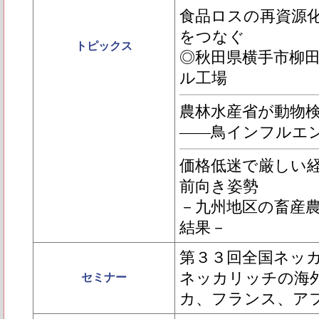
食品ロスの再資源
をつなぐ
トピックス
◎秋田県横手市柳田
ル工場
農林水産省が動物
――鳥インフルエ
価格低迷で厳しい
前向き姿勢
－九州地区の畜産
結果－
第３３回全国ネッカ
ネッカリッチの海
セミナー
カ、フランス、ア