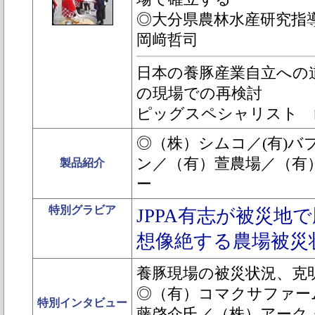
◎大分県農林水産研究
岡﨑哲司
日本の養豚産業自立への
の現場での再検討
ピッグスペシャリスト 
◎（株）シムコ／(有)
ン／（有）萱農場／（有
製品紹介
ー
特別グラビア
JPPA有志が被災地
想像絶する農場被災
養豚現場の被災状況、克
◎（有）コマクサファーム
特別インタビュー
藤啓介氏／（株）アーク