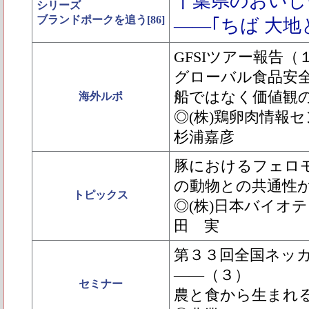
千葉県のおいし
シリーズ
ブランドポークを追う[86]
――｢ちば 大
GFSIツアー報告（
グローバル食品安
船ではなく価値観
海外ルポ
◎(株)鶏卵肉情報
杉浦嘉彦
豚におけるフェロ
の動物との共通性
トピックス
◎(株)日本バイオ
田 実
第３３回全国ネッ
――（３）
セミナー
農と食から生まれ