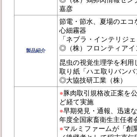
◎（株）鶏卵肉情報セン
嘉彦
節電・節水、夏場のエコ
心細霧器
「ネブラ・インテリジェ
◎（株）フロンティアイ
製品紹介
昆虫の視覚生理学を利用
取り紙「ハエ取りバンバ
◎大協技研工業（株）
●
豚肉取引規格改正案を
ど経て実施
●
早期発見・通報、迅速な
年度全国家畜衛生主任者
●
マルミファームが「創業