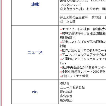
栄養と衛生のコラム PIG UP PICK U
連載
マスクについて
◎東京サラヤ(株)・村松寿代 田
井上太郎の五里霧中 第43回 
◎井上太郎
●
エコフィードの理解・認知拡大
●
農林水産物等輸出促進全国協議
戦略改訂へ
●
関東しゃくなげ会が第30回研
討論
●
世界が認める日本の食150に―
ニュース
●
アニマルウェルフェアを中心に研
●
と畜時のアニマルウェルフェア向
行へ
●
(社)中央畜産会が消費者向けポ
●
全国生協産直レポート2009発
●
(有)ニノミヤが解散
巻頭言
ニュース＆新製品
etc.
豚の統計
広告索引
編集後記