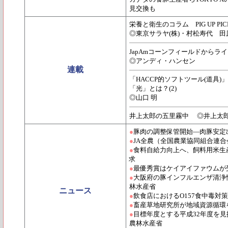
見交換も
栄養と衛生のコラム PIG UP PICK
◎東京サラヤ(株)・村松寿代 田
JapAmコーンフィールドからライ
◎アンディ・ハンセン
連載
「HACCP的ソフトツール(道具
「光」とは？(2)
◎山口 明
井上太郎の五里霧中 ◎井上太
●
豚肉の調整保管開始―肉豚安定
●
JA全農（全国農業協同組合連
●
食料自給力向上へ、飼料用米生
求
●
最優秀賞はケイアイファウムが
●
大阪府の豚インフルエンザ清浄性
林水産省
ニュース
●
飲食店におけるO157食中毒対
●
畜産草地研究所が地域資源循環
●
目標年度とする平成32年度を
農林水産省