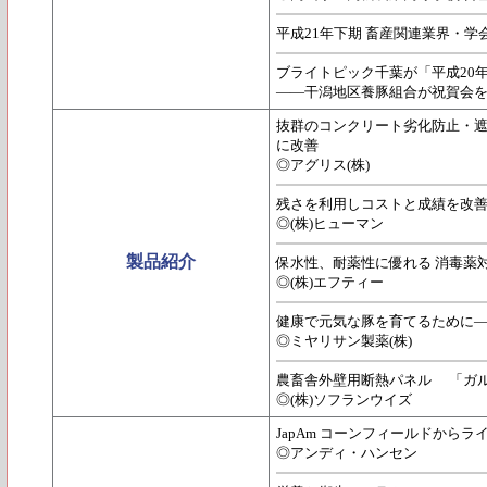
平成21年下期 畜産関連業界・
ブライトピック千葉が「平成20
――干潟地区養豚組合が祝賀会
抜群のコンクリート劣化防止・遮
に改善
◎アグリス(株)
残さを利用しコストと成績を改
◎(株)ヒューマン
製品紹介
保水性、耐薬性に優れる 消毒薬
◎(株)エフティー
健康で元気な豚を育てるために――
◎ミヤリサン製薬(株)
農畜舎外壁用断熱パネル 「ガルダ
◎(株)ソフランウイズ
JapAm コーンフィールドからライ
◎アンディ・ハンセン