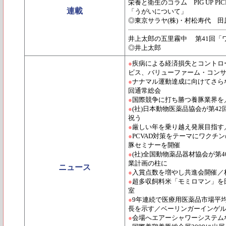
栄養と衛生のコラム PIG UP PICK U
連載
「うがいについて」
◎東京サラヤ(株)・村松寿代 田
井上太郎の五里霧中 第41回「
◎井上太郎
●
疾病による経済損失とコントロ
ビス、バリューファーム・コンサル
●
ナナマル運動達成に向けてさらな
回通常総会
●
国際競争に打ち勝つ養豚業界を／
●
(社)日本動物医薬品協会が第4
祝う
●
厳しい年を乗り越え発展目指す
●
PCVAD対策をテーマにワクチ
豚セミナーを開催
●
(社)全国動物薬品器材協会が第
業計画の柱に
ニュース
●
入賞点数を増やし共進会開催／
●
超多収飼料米「モミロマン」を
室
●
9年連続で医療用医薬品市場平均
長を示す／ベーリンガーインゲ
●
会場へエアーシャワーシステムな