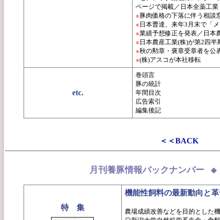
ページで掲載／日本全薬工業
●
豚肉価格の下落に伴う相談
●
日本曹達、来年3月末で「
●
業績予想修正を発表／日本農
●
日本農産工業(株)が第2四半
●
秋の勲章・褒章受章者を公
●
(株)アスコが本社移転
巻頭言
豚の統計
etc.
年間目次
広告索引
編集後記
＜＜BACK
月刊養豚情報バックナンバー
機能性飼料の最新動向と革
特 集
農場成績改善などを目的とした機