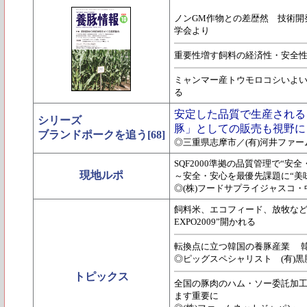
ノンGM作物との差歴然 技術開
学会より
重要性増す飼料の経済性・安全
ミャンマー産トウモロコシいよ
る
安定した品質で生産される
シリーズ
豚」としての販売も視野に
ブランドポークを追う[68]
◎三重県志摩市／(有)河井ファー
SQF2000準拠の品質管理で“安
現地ルポ
～安全・安心を最優先課題に“美
◎(株)フードサプライジャスコ
飼料米、エコフィード、放牧など
EXPO2009”開かれる
転換点に立つ韓国の養豚産業 韓国
◎ピッグスペシャリスト (有)
トピックス
全国の豚肉のハム・ソー委託加
ます重要に