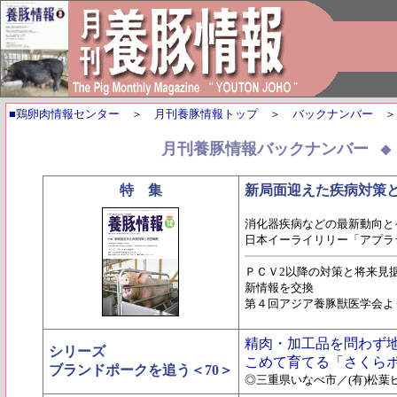
■鶏卵肉情報センター
＞
月刊養豚情報トップ
＞
バックナンバー
月刊養豚情報バックナンバー
特 集
新局面迎えた疾病対策
消化器疾病などの最新動向と
日本イーライリリー「アプラ
ＰＣＶ2以降の対策と将来見
新情報を交換
第４回アジア養豚獣医学会よ
精肉・加工品を問わず
シリーズ
こめて育てる「さくら
ブランドポークを追う＜70＞
◎三重県いなべ市／(有)松葉