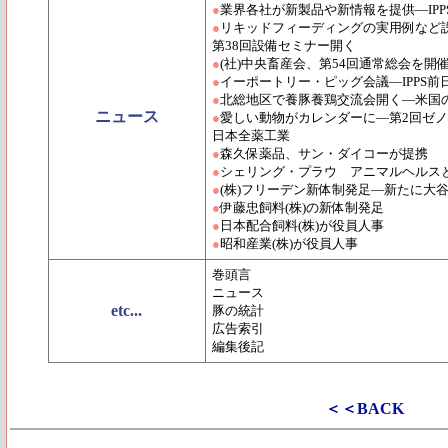
●
業界各社が新製品や新情報を提供―IP
●
リキッドフィーディングの実用例など説
第38回設備セミナー開く
●
(社)中央畜産会、第54回通常総会を
●
イーポートリー・ピッグ会議―IPPS
●
北総地区で養豚養鶏交流会開く―米国
ニュース
●
愛しい動物がカレンダーに―第2回ゼ
日本全薬工業
●
森久保薬品、サン・ダイコーが提携
●
シェリング・プラウ アニマルヘルス
●
(株)フリーデン新体制発足―新たに大
●
伊藤忠飼料(株)の新体制発足
●
日本配合飼料(株)が役員人事
●
昭和産業(株)が役員人事
巻頭言
ニュース
etc...
豚の統計
広告索引
編集後記
＜＜BACK