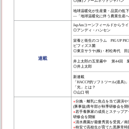
◎(株)ファームネットジャパン
地球温暖化が生産量・品質の低
―「地球温暖化に伴う農業生産
JapAmコーンフィールドからライ
◎アンディ・ハンセン
栄養と衛生のコラム PIG UP PICK U
ビフィズス菌
◎東京サラヤ(株)・村松寿代 田
連載
井上太郎の五里霧中 第44回 
◎井上太郎
新連載
「HACCP的ソフトツール(道具
「光」とは？
◎山口 明
●
分娩・離乳に焦点を当て講演や
(豚事協)青年部が秋季研修会を開
●
若手養豚家の成長とステップア
研修会を開催
●
清水農園が最優秀賞を受賞／南
●
柿安で高校生が育てた黒豚常時