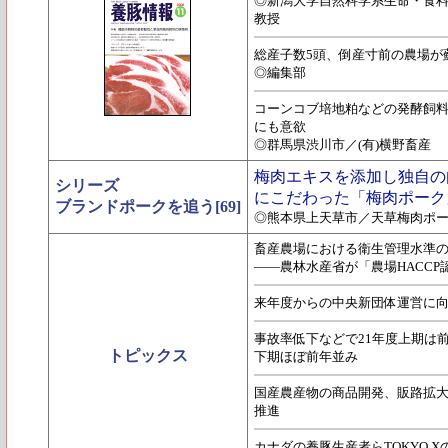
◎新潟大学自然科学系生命・食
教授
総産子数5頭、倒産寸前の農場が
◎編集部
コーンコブ培地粕などの発酵飼
にも意欲
◎群馬県渋川市／(有)横野畜産
梅肉エキスを添加し独自の
シリーズ
にこだわった「梅肉ポーク
ブランドポークを追う[69]
◎熊本県上天草市／天草梅肉ポーク
畜産農場における衛生管理水準
――農林水産省が「農場HACC
来年度からの中央新団体運営に向
事故率低下などで21年度上期は
トピックス
下期ほぼ前年並み
国産農産物の商品開発、販路拡大
推進
カナダの養豚生産者らTOKYO 