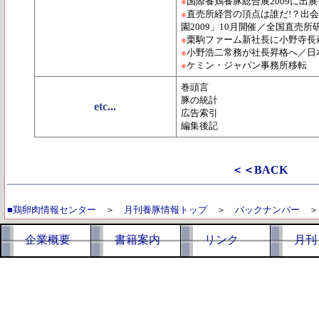
●
国際養鶏養豚総合展2009に出
●
直売所経営の頂点は誰だ!？出
園2009」10月開催／全国直売所
●
栗駒ファーム新社長に小野寺長
●
小野浩二常務が社長昇格へ／日本
●
ケミン・ジャパン事務所移転
巻頭言
豚の統計
etc...
広告索引
編集後記
＜＜BACK
■鶏卵肉情報センター
＞
月刊養豚情報トップ
＞
バックナンバー
企業概要
書籍案内
リンク
月刊 