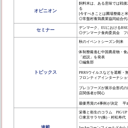
飼料米は、ある意味では戦後
る
オピニオン
[今すべきことは圃場整備と
◎常盤村養鶏農業協同組合代
デンマーク、EUにおけるBS
セミナー
◎デンマーク食肉委員会 フ
秋のイベントシーズン到来 
体制整備進む中国農産物・食
「総説」を発表
◎編集部
トピックス
PRRSウイルスなどを遮断
フロンティアインターナショ
プレコフーズが展示会形式の
店関係者が関心
最優秀賞の4事例が決定 平
栄養と衛生のコラム PIG UP P
◎東京サラヤ(株)・村松寿代
連載
JapAmコーンフィールドから