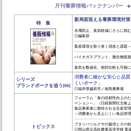
月刊養豚情報バックナンバー
新局面迎える養豚環境対策
特 集
水濁防止、臭気軽減にさらに踏
◎編集部
畜産環境を取り巻く現状と課題 
バイオガスプラント、微生物脱臭な
臭気を数値化、相対比較も可能
消費者に確かな安心と品質
シリーズ
くいポーク」
ブランドポークを追う[66]
◎福井県越前市／相馬養豚場
フォーラム「食の信頼性向上の
ーション～」（日経新聞社主催
食品事業者に期待される生産管
～消費者から見えにくい食品管
ブタソバツルクサの栽培とその
トピックス
◎岡山県立高松農業高等学校 畜