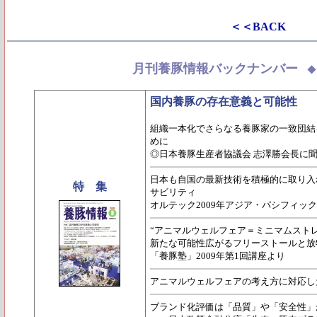
＜＜BACK
月刊養豚情報バックナンバー
国内養豚の存在意義と可能性
組織一本化でさらなる養豚家の一致団結
めに
◎日本養豚生産者協議会 志澤勝会長に
日本も自国の最新技術を積極的に取り入
特 集
サビリティ
オルテック2009年アジア・パシフィッ
“アニマルウェルフェア＝ミニマムスト
新たな可能性広がるフリーストールと放
「養豚塾」2009年第1回講座より
アニマルウェルフェアの考え方に対応し
ブランド化評価は「品質」や「安全性」