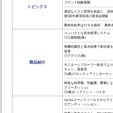
ブランド戦略展開
トピックス
適切なリスク管理を前提に 済
第9回牛豚等疾病小委員会開催
豚肉自給率は52％を維持 農林
コンパクトな排水処理システム
◎三菱樹脂(株)
無機抗菌性と遮水効果で衛生面を
改善
◎アグリス(株)
製品紹介
モニターとプローブ一体化でよ
キャン」新発売
◎(株)フロンティアインターナシ
特殊な枯草菌、乳酸菌、酵素による
スリーダッシュ)
◎(株)ピィアイシィ・バイオ
JapAmコーンフィールドからライ
◎アンディ・ハンセン