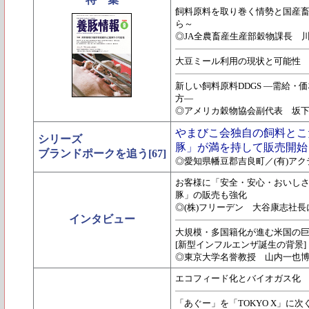
飼料原料を取り巻く情勢と国産畜
ら～
◎JA全農畜産生産部穀物課長 
大豆ミール利用の現状と可能性 「
新しい飼料原料DDGS ―需給
方―
◎アメリカ穀物協会副代表 坂
やまびこ会独自の飼料とこ
シリーズ
豚」が満を持して販売開始
ブランドポークを追う[67]
◎愛知県幡豆郡吉良町／(有)ア
お客様に「安全・安心・おいし
豚」の販売も強化
◎(株)フリーデン 大谷康志社長
インタビュー
大規模・多国籍化が進む米国の巨
[新型インフルエンザ誕生の背景]
◎東京大学名誉教授 山内一也
エコフィード化とバイオガス化
「あぐー」を「TOKYO X」に