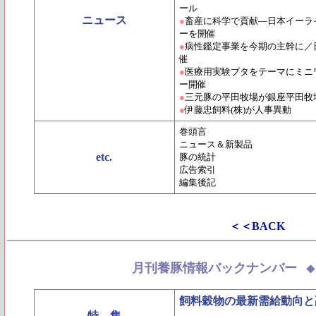
ール
ニュース
●
畜産に科学で貢献―日本イーラ
ーを開催
●
病性鑑定事業を今期の主幹に／日
催
●
医療用実験ブタをテーマにミニ
ー開催
●
三元豚の平田牧場が銀座平田牧
●
伊藤忠飼料(株)が人事異動
巻頭言
ニュース＆新製品
etc.
豚の統計
広告索引
編集後記
＜＜BACK
月刊養豚情報バックナンバー
飼料穀物の最新需給動向と
特 集