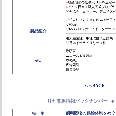
●
地産地消の仕事人41人を選定
●
ドイツ日本人職人養成プログラ
開発協会・日本カールデュイス
ノベコ社（カナダ）のエァーフ
が発売
◎(株)フロンティアインターナシ
製品紹介
腸大腸菌性下痢性に優れた効果「
◎日本イーライリリー（株）
巻頭言
ニュース＆新製品
etc.
豚の統計
広告索引
編集後記
＜＜BACK
月刊養豚情報バックナンバー
飼料穀物の供給体制をめぐ
特 集