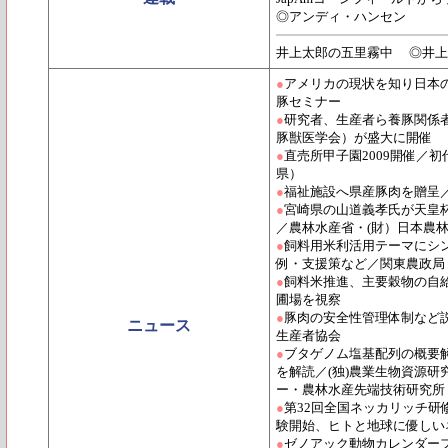
◎アンディ・ハンセン
井上太郎の五里霧中 ◎井上
●
アメリカの現状を知り日本
豚セミナー
●
研究者、生産者ら養豚関係者1
豚獣医学会）が盛大に開催
●
直売所甲子園2009開催／
県）
●
福祉施設へ県産豚肉を贈呈
●
宮崎県の山道義孝氏が天皇杯
／農林水産省・(財）日本農
●
飼料用米利活用テーマにシ
例・支援策など／関東農政局
●
飼料米推進、主要穀物の自
圃場を視察
●
豚肉の安全性管理体制など
ニュース
生産者協会
●
ブタゲノム塩基配列の概要解
を解読／(独)農業生物資源研
ー・農林水産先端技術研究所
●
第32回全国ネッカリッチ研
験開始、ヒトと地球に優しい
●
ゼノアック動物カレンダー