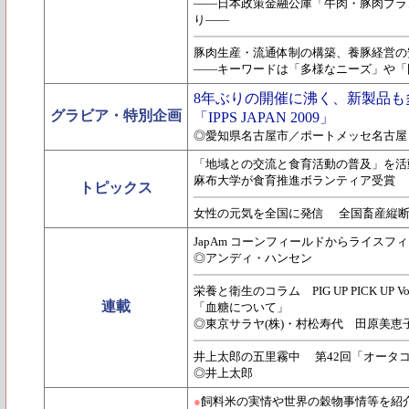
――日本政策金融公庫「牛肉・豚肉ブラ
り――
豚肉生産・流通体制の構築、養豚経営の
――キーワードは「多様なニーズ」や「
8年ぶりの開催に沸く、新製品も
グラビア・特別企画
「IPPS JAPAN 2009」
◎愛知県名古屋市／ポートメッセ名古屋
「地域との交流と食育活動の普及」を活
麻布大学が食育推進ボランティア受賞
トピックス
女性の元気を全国に発信 全国畜産縦断
JapAm コーンフィールドからライスフィ
◎アンディ・ハンセン
栄養と衛生のコラム PIG UP PICK UP Vol
連載
「血糖について」
◎東京サラヤ(株)・村松寿代 田原美恵
井上太郎の五里霧中 第42回「オータ
◎井上太郎
●
飼料米の実情や世界の穀物事情等を紹介