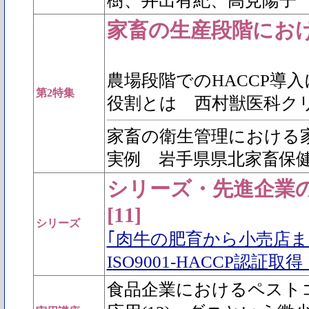
樹、井出有紀、高見陽子
家畜の生産段階におけ
農場段階でのHACCP導
第2特集
役割とは 西村獣医科ク
家畜の衛生管理における
実例 岩手県県北家畜保
シリーズ・先進企業
[11]
シリーズ
｢肉牛の肥育から小売店ま
ISO9001-HACCP認証
食品企業におけるペスト