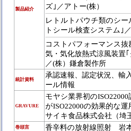
ズ｣／アトー(株）
製品紹介
レトルトパウチ類のシール
トシール検査システム｣／
コストパフォーマンス抜
気・気化放熱式涼風装置｢
／(株）鎌倉製作所
承認速報、認定状況、輸
統計資料
ール情報
モヤシ業界初のISO2200
がISO22000の効果的な
GRAVURE
サイキ食品株式会社（埼
香辛料の放射線照射 岩
巻頭言