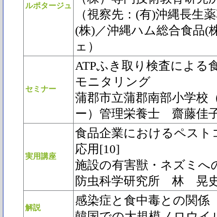
ルポタージュ
（視察先：(有)沖縄長生
(株)／沖縄ハム総合食品(
ェ）
ATPふき取り検査による
モニタリング
セミナー
蒲郡市立蒲郡南部小学校
ー）管理栄養士 齋藤佳
食品企業におけるペスト
応用[10]
実用講座
施設の有害獣・ネズミ
防虫科学研究所 林 晃
感染症と食中毒との関係
解説
韓国での大規模ノロウイ