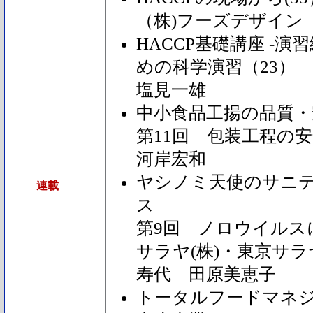
（株)フーズデザイン
HACCP基礎講座 -演習
めの科学演習（23）
塩見一雄
中小食品工揚の品質・
第11回 包装工程の
河岸宏和
ヤシノミ天使のサニ
連載
ス
第9回 ノロウイルスに
サラヤ(株)・東京サラ
寿代 田原美恵子
トータルフードマネ