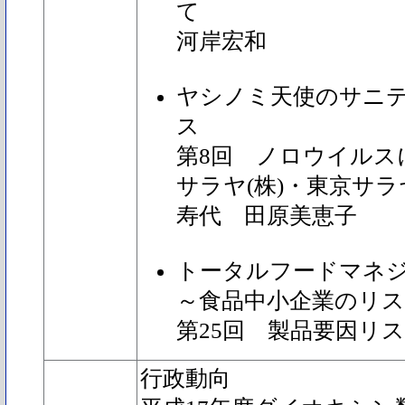
て
河岸宏和
ヤシノミ天使のサニ
ス
第8回 ノロウイルスに
サラヤ(株)・東京サラ
寿代 田原美恵子
トータルフードマネ
～食品中小企業のリ
第25回 製品要因リ
行政動向