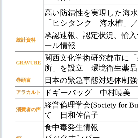
高い防錆性を実現した海
「ヒシタンク 海水槽」／
承認速報、認定状況、輸入
統計資料
ール情報
関西文化学術研究都市に「
GRAVURE
所」を設立 環境衛生薬品
日本の緊急事態対処体制強
巻頭言
ドギーバッグ 中村暁美
アラカルト
経営倫理学会(Society for Bu
消費者の声
て 日和佐信子
食中毒発生情報
バックナンバー
etc....