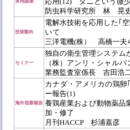
応用(12) ダニという微
実用講座
防虫科学研究所 林 晃
電解水技術を応用した｢空
いて
技術動向
三洋電機(株） 高橋一夫
独自の衛生管理システムから
（株）アンリ・シャルパ
セミナー
業務監査室係長 吉田浩
カナダ・アメリカの鶏卵｢
ー報告(1)
養鶏産業および動物薬品業
海外視察報告
加・修了
月刊HACCP 杉浦嘉彦