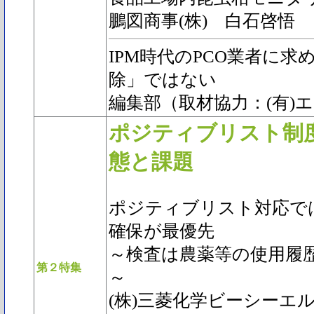
鵬図商事(株) 白石啓悟
IPM時代のPCO業者に
除」ではない
編集部（取材協力：(有)
ポジティブリスト制
態と課題
ポジティブリスト対応で
確保が最優先
～検査は農薬等の使用履
第２特集
～
(株)三菱化学ビーシーエ