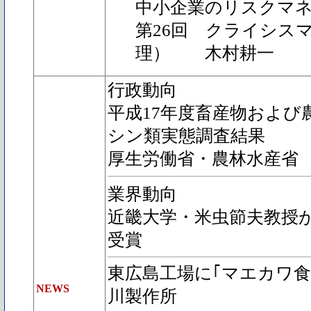
中小企業のリスクマ
第26回 クライシス
理） 木村耕一
行政動向
平成17年度畜産物および
シン類実態調査結果
厚生労働省・農林水産省
業界動向
近畿大学・米虫節夫教授
受賞
東広島工場に｢マエカワ食
NEWS
川製作所