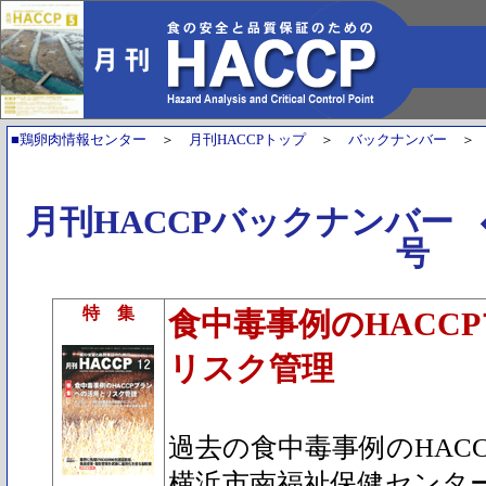
■鶏卵肉情報センター
＞
月刊HACCPトップ
＞
バックナンバー
月刊HACCPバックナンバー
号
特 集
食中毒事例のHACC
リスク管理
過去の食中毒事例のHAC
横浜市南福祉保健センタ