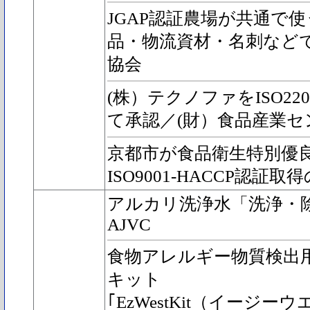
JGAP認証農場が共通で
品・物流資材・名刺などで
協会
(株）テクノファをISO2
て承認／(財）食品産業セン
京都市が食品衛生特別優
ISO9001-HACCP認証
アルカリ洗浄水「洗浄・除菌
AJVC
食物アレルギー物質検出
キット
｢EzWestKit（イージ