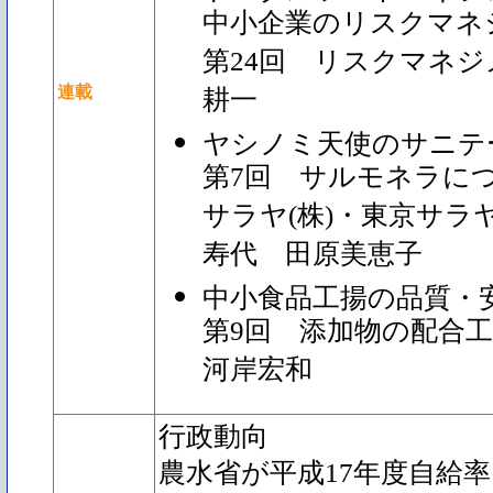
中小企業のリスクマネ
第24回 リスクマネ
連載
耕一
ヤシノミ天使のサニテ
第7回 サルモネラに
サラヤ(株)・東京サラ
寿代 田原美恵子
中小食品工揚の品質・
第9回 添加物の配合
河岸宏和
行政動向
農水省が平成17年度自給