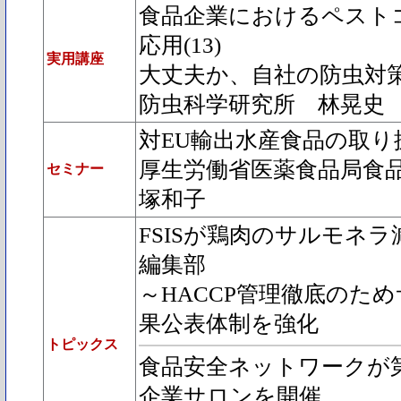
食品企業におけるペスト
応用(13)
実用講座
大丈夫か、自社の防虫対
防虫科学研究所 林晃史
対EU輸出水産食品の取り
厚生労働省医薬食品局食
セミナー
塚和子
FSISが鶏肉のサルモ
編集部
～HACCP管理徹底のた
果公表体制を強化
トピックス
食品安全ネットワークが第
企業サロンを開催