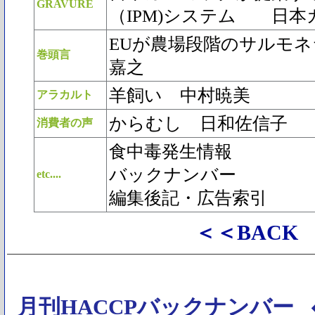
GRAVURE
（IPM)システム 日本
EUが農場段階のサルモ
巻頭言
嘉之
羊飼い 中村暁美
アラカルト
からむし 日和佐信子
消費者の声
食中毒発生情報
バックナンバー
etc....
編集後記・広告索引
＜＜BACK
月刊HACCPバックナンバー