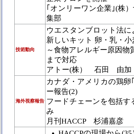
｢オンリーワン企業｣(
集部
ウエスタンブロット法に
新しいキット 卵・乳・小
～食物アレルギー原因物
技術動向
まで対応
アトー(株） 石田 由加
カナダ・アメリカの鶏卵｢
ー報告(2)
フードチェーンを包括する
海外視察報告
み
月刊HACCP 杉浦嘉彦
HACCPの現場から(