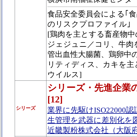
食品安全委員会による｢
のリスクプロファイル｣
[鶏肉を主とする畜産物
ジェジュニ／コリ、牛肉
管出血性大腸菌、鶏卵中
リティディス、カキを主
ウイルス]
シリーズ・先進企業
[12]
シリーズ
業界に先駆けISO2200
生管理を武器に差別化を
近畿製粉株式会社（大阪