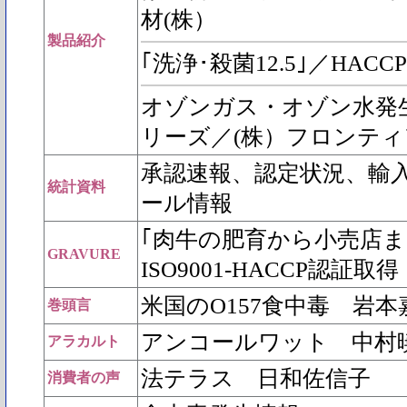
材(株）
製品紹介
｢洗浄･殺菌12.5｣／HACCP
オゾンガス・オゾン水発生
リーズ／(株）フロンテ
承認速報、認定状況、輸
統計資料
ール情報
｢肉牛の肥育から小売店ま
GRAVURE
ISO9001-HACCP認証
米国のO157食中毒 岩本
巻頭言
アンコールワット 中村
アラカルト
法テラス 日和佐信子
消費者の声