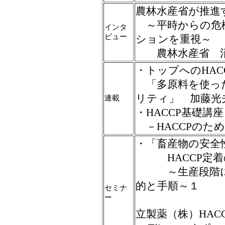
農林水産省が推進
～平時からの危
インタ
ビュー
ションを重視～
農林水産省 消
・トップへのHACC
「多原料を使っ
リティ」 加藤光
連載
・HACCP基礎講
－HACCPのた
・「畜産物の安全性
HACCP定着
～生産段階にお
的と手順～１
セミナ
ー
立製薬（株）HAC