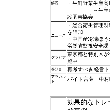
・生鮮野菜生産高
解説
～生産から消
設園芸協会
・総合衛生管理製
を追加
ニュース
・中国産冷凍ほう
労働省監視安全課
東京都と特別区が
グラビア
施中
再考すべき経営ト
巻頭言
アラカル
バイト言葉 中村
ト
効果的なトレ