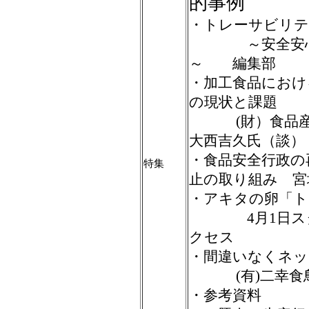
的事例
・トレーサビリテ
～安全安心保
～ 編集部
・加工食品におけ
の現状と課題
(財）食品産
大西吉久氏（談）
・食品安全行政の
特集
止の取り組み 宮
・アキタの卵「ト
4月1日スタート
クセス
・間違いなくネッ
(有)二幸食鳥
・参考資料