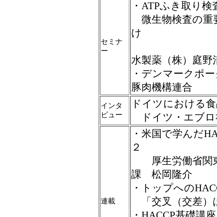
・ATPふき取り検
微生物検査の重要
け
セミナ
ー
水製薬（株）庭野
・デンマークポー
豚肉機構連合
ドイツにおける食
インタ
ビュー
ドイツ・エブロ
・米国で学んだH
２
厚生労働省関東
課 松岡隆介
・トップへのHACC
「交叉（交差）
連載
・HACCP基礎講