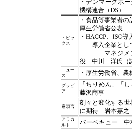
・デンマークポ
機構連合（DS）
・食品等事業者の
厚生労働省公表
・HACCP、ISO
トピッ
クス
導入企業として
マネジメント
役 中川 洋氏（
ニュー
・厚生労働省、農
ス
「ちりめん」「し
グラビ
ア
藤沢商事
刻々と変化する世
巻頭言
に期待 岩本嘉之
アラカ
バーベキュー 中
ルト