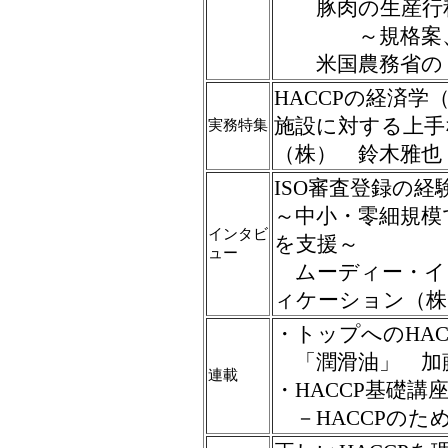
豚肉の生産行程
～規格案、6月
米国農務省の「
HACCPの経済学
施設に対する上手
実務特集
（株） 鈴木雅也
ISO審査登録の経
～中小・零細規模
インタビ
を支援～
ュー
ムーディー・イ
ィケーション（株
・トップへのHAC
「潤滑油」 加
連載
・HACCP基礎講
－HACCPのた