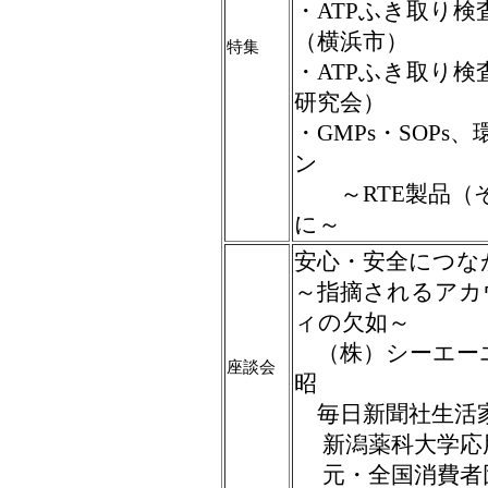
・ATPふき取り
（横浜市）
特集
・ATPふき取り検
研究会）
・GMPs・SOP
ン
～RTE製品（そ
に～
安心・安全につな
～指摘されるアカ
ィの欠如～
（株）シーエー
座談会
昭
毎日新聞社生活家
新潟薬科大学応
元・全国消費者団