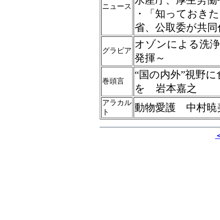
ニュース
・「知っておきた
省、公取委が共同
オゾンによる洗浄
グラビア
発揮～
“国の内外”視野に
巻頭言
を 岩本嘉之
アラカル
動物愛護 中村暁
ト