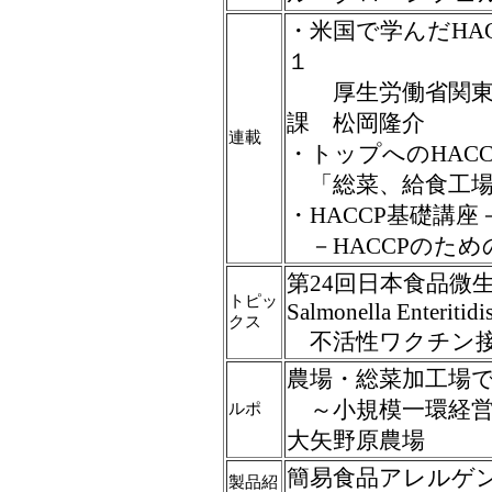
・米国で学んだHA
１
厚生労働省関東甲
課 松岡隆介
連載
・トップへのHACC
「総菜、給食工場の
・HACCP基礎講座
－HACCPのため
第24回日本食品微
トピッ
Salmonella Enteritidi
クス
不活性ワクチン接
農場・総菜加工場でIS
～小規模一環経
ルポ
大矢野原農場
簡易食品アレルゲ
製品紹