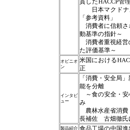
貫したHACCP管
日本マクドナル
「参考資料」
消費者に信頼さ
動基準の指針～
消費者重視経営
た評価基準～
米国におけるHA
オピニオ
ン
正
「消費・安全局」
能を分離
～食の安全・安
インタビ
ュー
み
農林水産省消費
長補佐 古畑徹氏
食品工場の中国進
製品紹介