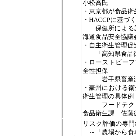
小松喬氏
・東京都が食品衛
・HACCPに基づ
保健所による評
海道食品安全協議
・自主衛生管理促
「高知県食品衛
・ローストビーフ
全性担保
岩手県畜産
・豪州における衛
衛生管理の具体例
フードテクノエ
食品衛生課 佐藤
リスク評価の専門
～「農場から食