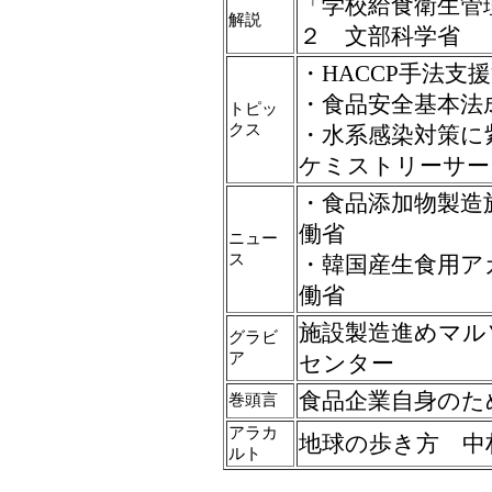
「学校給食衛生管
解説
２ 文部科学省
・HACCP手法支
・食品安全基本法
トピッ
クス
・水系感染対策に
ケミストリーサー
・食品添加物製造
働省
ニュー
ス
・韓国産生食用ア
働省
施設製造進めマル
グラビ
ア
センター
食品企業自身のた
巻頭言
アラカ
地球の歩き方 中
ルト