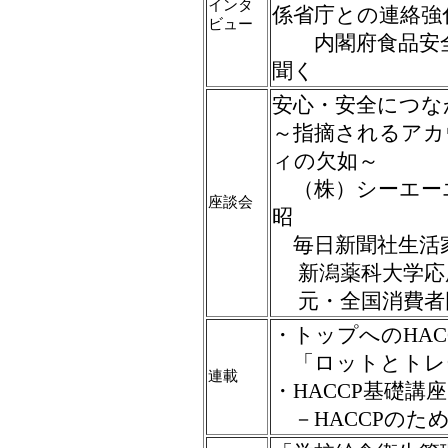
インタ
係省庁との連絡強
ビュー
内閣府食品安全
聞く
安心・安全につな
～指摘されるアカ
ィの欠如～
（株）シーエー
座談会
昭
毎日新聞社生活
新潟薬科大学応
元・全国消費者
・トップへのHAC
「ロットとトレ
連載
・HACCP基礎講
－HACCPのた