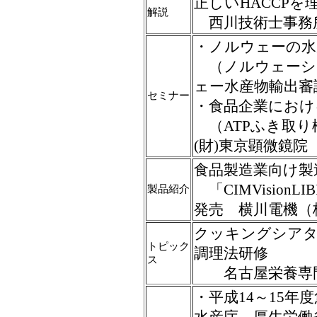
正しいHACCPを
解説
西川技術士事務
・ノルウェーの水
（ノルウェーシ
ェー水産物輸出審
セミナー
・食品企業におけ
（ATPふき取り
(財)東京顕微鏡院
食品製造業向け製
「CIMVision
製品紹介
発売 横川電機（
クッキングシアタ
トピック
調理法研修
ス
名古屋栄養専門
・平成14～15
水産庁、厚生労働