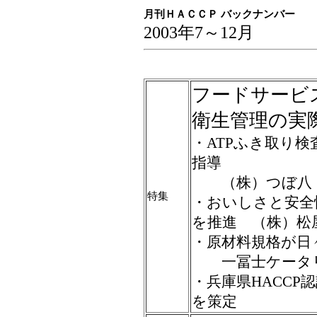
月刊ＨＡＣＣＰ バックナンバー
2003年7～12月
フードサービ
衛生管理の実
・ATPふき取り
指導
（株）つぼ八 
特集
・おいしさと安全
を推進 （株）松
・原材料規格が日
一冨士ケータリ
・兵庫県HACCP
を策定