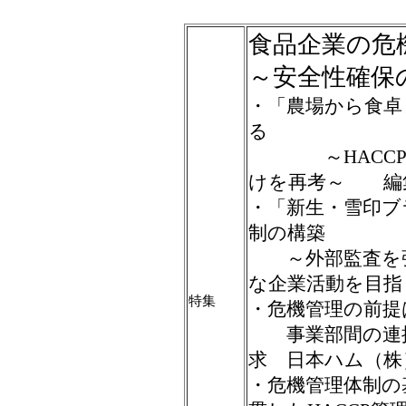
食品企業の危
～安全性確保
・「農場から食卓
る
～HACCPに
けを再考～ 編
・「新生・雪印ブ
制の構築
～外部監査を強
な企業活動を目指
特集
・危機管理の前提
事業部間の連携
求 日本ハム（株
・危機管理体制の