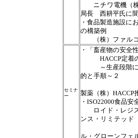
ニチワ電機（株）
局長 西耕平氏に
・食品製造施設に
の構築例
（株）ファルコ
・「畜産物の安全性
HACCP定着の
～生産段階におけ
的と手順～２
セミナ
製薬（株）HACC
ー
・ISO22000食
ロイド・レジス
ンス・リミテッド
ル・グローンフェ