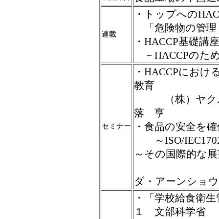
・トップへのHAC
「危険物の管理
連載
・HACCP基礎講
－HACCPのた
・HACCPにおけ
教育
（株）ヤクル
落 亨
・食品の安全を確
セミナー
～ISO/IEC1
～その国際的な展
英国中央
ダ・アーンショウ
・「学校給食衛生
１ 文部科学省