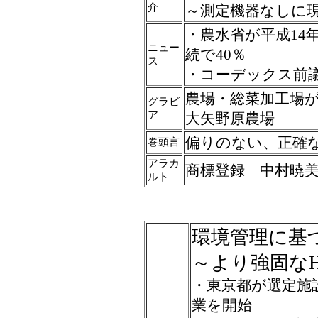
介
～測定機器なしに
・農水省が平成14
ニュー
続で40％
ス
・コーデックス前
農場・総菜加工場が取
グラビ
ア
大矢野原農場
偏りのない、正確
巻頭言
アラカ
商標登録 中村暁
ルト
環境管理に基
～より強固なH
・東京都が選定施
業を開始