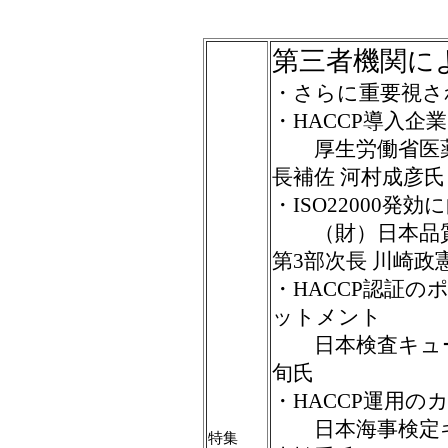
第三者機関によ
・さらに重要視さ
・HACCP導入
厚生労働省医薬
長補佐 河村成彦氏
・ISO22000発
（財）日本品質
第3部次長 川崎政
・HACCP認証
ットメント
日本検査キュー
旬氏
・HACCP運用
日本海事検定キ
特集