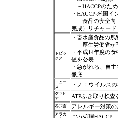
－HACCPのた
・HACCP-米国
食品の安全向上
完成）リチャード.
・畜水産食品の残
厚生労働省が平
・平成14年度の
トピッ
クス
値を公表
・急がれる、自主
徹底
ニュー
・ノロウイルスの
ス
グラビ
ATPふき取り検査
ア
アレルギー対策の
巻頭言
アラカ
ごみ処理HACCP